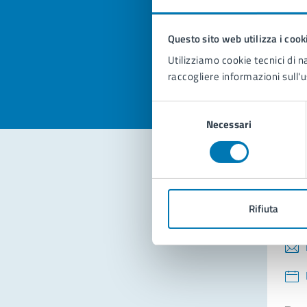
pagi
Questo sito web utilizza i cook
Valuta la
Selezi
Utilizziamo cookie tecnici di n
Valuta 
Val
raccogliere informazioni sull'u
Selezione
Necessari
del
consenso
Con
Rifiuta