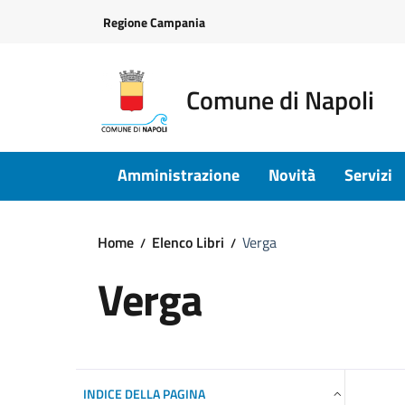
Vai ai contenuti
Vai al footer
Regione Campania
Comune di Napoli
Amministrazione
Novità
Servizi
Home
Elenco Libri
Verga
Verga
INDICE DELLA PAGINA