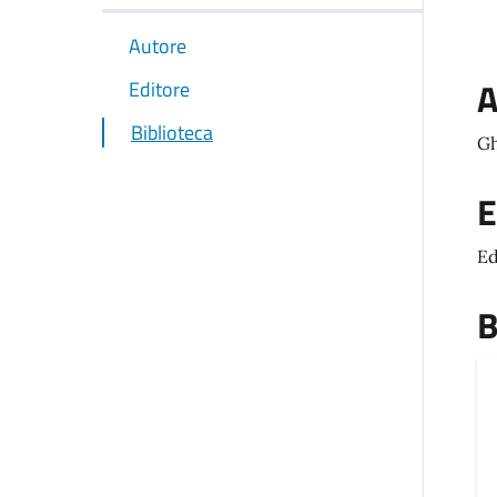
Autore
A
Editore
Biblioteca
Gh
E
Ed
B