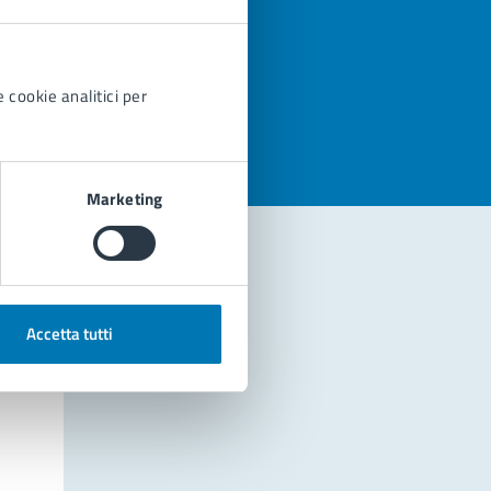
azioni
 cookie analitici per
Marketing
Accetta tutti