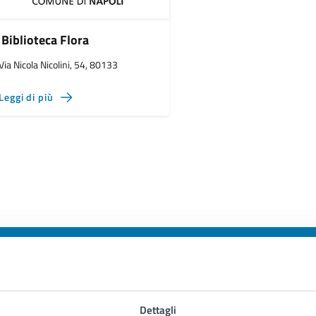
Biblioteca Flora
Via Nicola Nicolini, 54, 80133
Leggi di più
to sono chiare le informazioni su questa
Dettagli