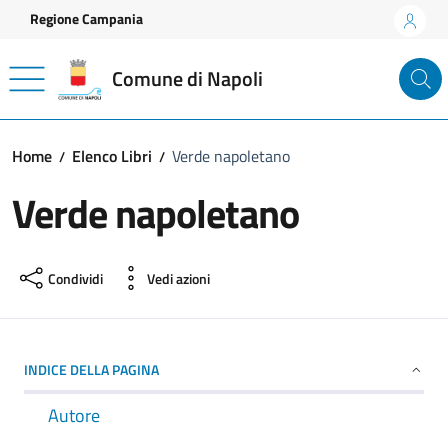
Vai ai contenuti
Vai al footer
Regione Campania
Comune di Napoli
Home
Elenco Libri
Verde napoletano
Verde napoletano
Condividi
Vedi azioni
INDICE DELLA PAGINA
Autore