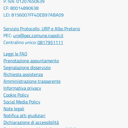
P. IVA: 01207650639
CF: 80014890638
LEI: 8156007FF4DEB97ABA09
Servizio Protocollo, URP e Albo Pretorio
PEC:
urp@pec.comune.napoli.it
Centralino unico:
0817951111
Leggi le FAQ
Prenotazione appuntamento
Segnalazione disservizio
Richiesta assistenza
Amministrazione trasparente
Informativa privacy
Cookie Policy
Social Media Policy
Note legali
Notifica atti giudiziari
Dichiarazione di accessibilità