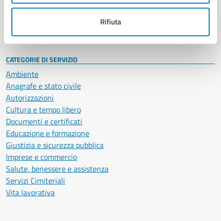
Personale amministrativo
Documenti e dati
Rifiuta
Intranet, posta aziendale e protocollo
CATEGORIE DI SERVIZIO
Ambiente
Anagrafe e stato civile
Autorizzazioni
Cultura e tempo libero
Documenti e certificati
Educazione e formazione
Giustizia e sicurezza pubblica
Imprese e commercio
Salute, benessere e assistenza
Servizi Cimiteriali
Vita lavorativa