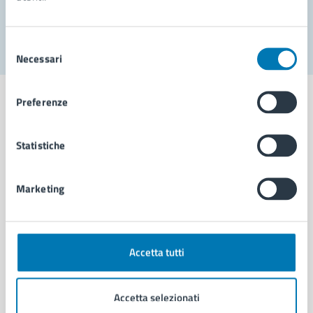
Segnala disservizio
Selezione
Necessari
del
consenso
Preferenze
Statistiche
Comune di Napoli
Marketing
AMMINISTRAZIONE
Aree amministrative
Organi di governo
Municipalità
Accetta tutti
Uffici
Enti e fondazioni
Accetta selezionati
Politici