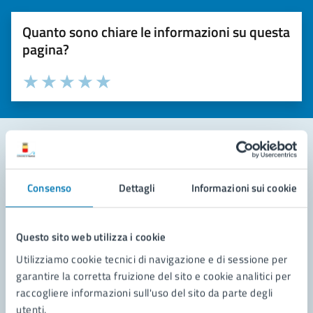
Quanto sono chiare le informazioni su questa
pagina?
Valuta la chiarezza delle informazioni (da 1 a 5 stelle)
Seleziona il numero di stelle per valutare la chiarezza delle i
Valuta 1 stelle su 5
Valuta 2 stelle su 5
Valuta 3 stelle su 5
Valuta 4 stelle su 5
Valuta 5 stelle su 5
Contatta il comune
Consenso
Dettagli
Informazioni sui cookie
Leggi le domande frequenti
Richiedi assistenza
Questo sito web utilizza i cookie
Utilizziamo cookie tecnici di navigazione e di sessione per
Prenota appuntamento
garantire la corretta fruizione del sito e cookie analitici per
raccogliere informazioni sull'uso del sito da parte degli
Problemi in città
utenti.