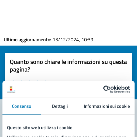
Ultimo aggiornamento:
13/12/2024, 10:39
Quanto sono chiare le informazioni su questa
pagina?
Valuta la chiarezza delle informazioni (da 1 a 5 stelle)
Seleziona il numero di stelle per valutare la chiarezza delle i
Valuta 1 stelle su 5
Valuta 2 stelle su 5
Valuta 3 stelle su 5
Valuta 4 stelle su 5
Valuta 5 stelle su 5
Consenso
Dettagli
Informazioni sui cookie
Contatta il comune
Questo sito web utilizza i cookie