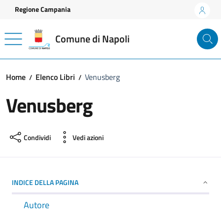
Vai ai contenuti
Vai al footer
Regione Campania
Comune di Napoli
Home
Elenco Libri
Venusberg
Venusberg
Condividi
Vedi azioni
INDICE DELLA PAGINA
Autore