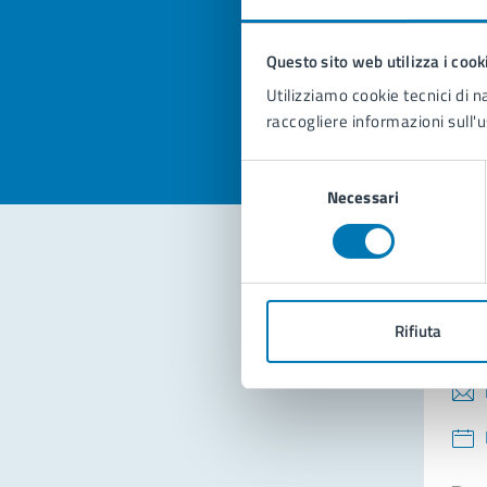
pagi
Questo sito web utilizza i cook
Valuta la
Selezi
Utilizziamo cookie tecnici di n
Valuta 
Val
raccogliere informazioni sull'u
Selezione
Necessari
del
consenso
Con
Rifiuta