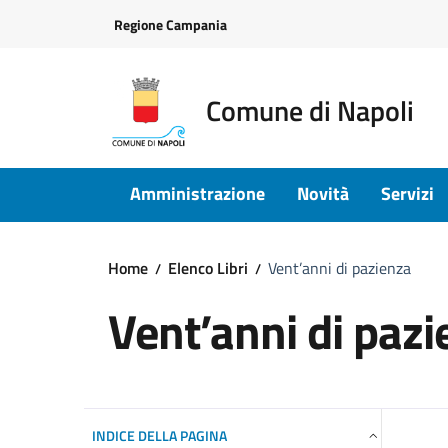
Vai ai contenuti
Vai al footer
Regione Campania
Comune di Napoli
Amministrazione
Novità
Servizi
Home
Elenco Libri
Vent’anni di pazienza
Vent’anni di pazi
INDICE DELLA PAGINA