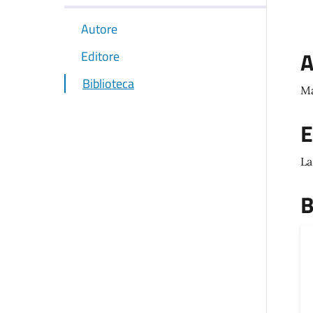
Autore
A
Editore
Biblioteca
Ma
E
La
B