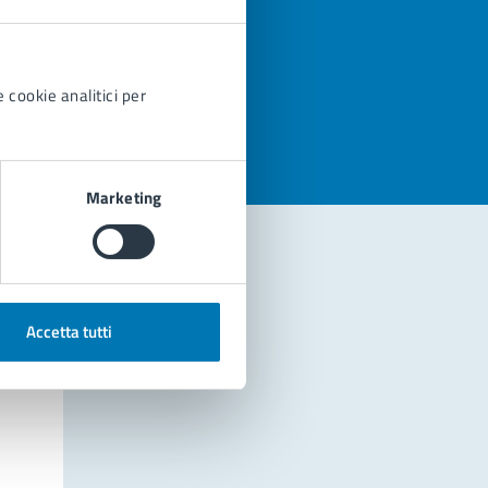
azioni
 cookie analitici per
Marketing
Accetta tutti