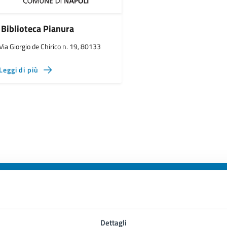
Biblioteca Pianura
Via Giorgio de Chirico n. 19, 80133
Leggi di più
to sono chiare le informazioni su questa
Dettagli