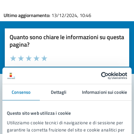
Ultimo aggiornamento:
13/12/2024, 10:46
Quanto sono chiare le informazioni su questa
pagina?
Valuta la chiarezza delle informazioni (da 1 a 5 stelle)
Seleziona il numero di stelle per valutare la chiarezza delle i
Valuta 1 stelle su 5
Valuta 2 stelle su 5
Valuta 3 stelle su 5
Valuta 4 stelle su 5
Valuta 5 stelle su 5
Consenso
Dettagli
Informazioni sui cookie
Contatta il comune
Leggi le domande frequenti
Questo sito web utilizza i cookie
Utilizziamo cookie tecnici di navigazione e di sessione per
Richiedi assistenza
garantire la corretta fruizione del sito e cookie analitici per