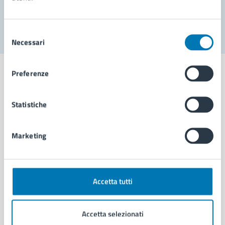
Segnala disservizio
Selezione
Necessari
del
consenso
Preferenze
Statistiche
Comune di Napoli
Marketing
AMMINISTRAZIONE
Aree amministrative
Organi di governo
Municipalità
Accetta tutti
Uffici
Enti e fondazioni
Accetta selezionati
Politici