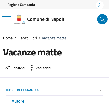
Vai ai contenuti
Vai al footer
Regione Campania
Comune di Napoli
Home
Elenco Libri
Vacanze matte
Vacanze matte
Condividi
Vedi azioni
INDICE DELLA PAGINA
Autore