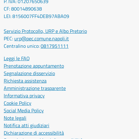
P. IVA: 01207650639
CF: 80014890638
LEI: 8156007FF4DEB97ABA09
Servizio Protocollo, URP e Albo Pretorio
PEC:
urp@pec.comune.napoli.it
Centralino unico:
0817951111
Leggi le FAQ
Prenotazione appuntamento
Segnalazione disservizio
Richiesta assistenza
Amministrazione trasparente
Informativa privacy
Cookie Policy
Social Media Policy
Note legali
Notifica atti giudiziari
Dichiarazione di accessibilità