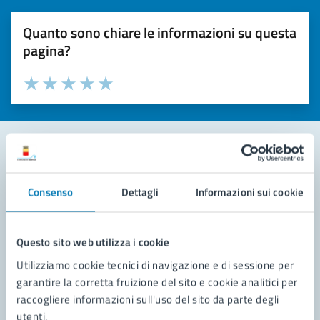
Quanto sono chiare le informazioni su questa
pagina?
Valuta la chiarezza delle informazioni (da 1 a 5 stelle)
Seleziona il numero di stelle per valutare la chiarezza delle i
Valuta 1 stelle su 5
Valuta 2 stelle su 5
Valuta 3 stelle su 5
Valuta 4 stelle su 5
Valuta 5 stelle su 5
Contatta il comune
Consenso
Dettagli
Informazioni sui cookie
Leggi le domande frequenti
Richiedi assistenza
Questo sito web utilizza i cookie
Utilizziamo cookie tecnici di navigazione e di sessione per
Prenota appuntamento
garantire la corretta fruizione del sito e cookie analitici per
raccogliere informazioni sull'uso del sito da parte degli
Problemi in città
utenti.