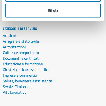
Personale amministrativo
Documenti e dati
Rifiuta
Intranet, posta aziendale e protocollo
CATEGORIE DI SERVIZIO
Ambiente
Anagrafe e stato civile
Autorizzazioni
Cultura e tempo libero
Documenti e certificati
Educazione e formazione
Giustizia e sicurezza pubblica
Imprese e commercio
Salute, benessere e assistenza
Servizi Cimiteriali
Vita lavorativa