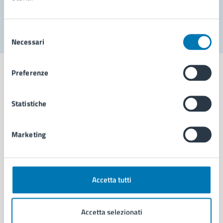
Segnala disservizio
Selezione
Necessari
del
consenso
Preferenze
Statistiche
Comune di Napoli
Marketing
AMMINISTRAZIONE
Aree amministrative
Organi di governo
Municipalità
Accetta tutti
Uffici
Enti e fondazioni
Accetta selezionati
Politici