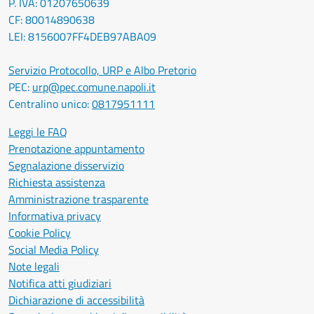
P. IVA: 01207650639
CF: 80014890638
LEI: 8156007FF4DEB97ABA09
Servizio Protocollo, URP e Albo Pretorio
PEC:
urp@pec.comune.napoli.it
Centralino unico:
0817951111
Leggi le FAQ
Prenotazione appuntamento
Segnalazione disservizio
Richiesta assistenza
Amministrazione trasparente
Informativa privacy
Cookie Policy
Social Media Policy
Note legali
Notifica atti giudiziari
Dichiarazione di accessibilità