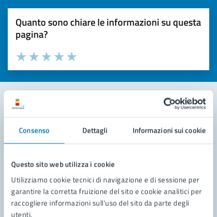
Quanto sono chiare le informazioni su questa
pagina?
Valuta la chiarezza delle informazioni (da 1 a 5 stelle)
Seleziona il numero di stelle per valutare la chiarezza delle i
Valuta 1 stelle su 5
Valuta 2 stelle su 5
Valuta 3 stelle su 5
Valuta 4 stelle su 5
Valuta 5 stelle su 5
Contatta il comune
Consenso
Dettagli
Informazioni sui cookie
Leggi le domande frequenti
Richiedi assistenza
Questo sito web utilizza i cookie
Utilizziamo cookie tecnici di navigazione e di sessione per
Prenota appuntamento
garantire la corretta fruizione del sito e cookie analitici per
raccogliere informazioni sull'uso del sito da parte degli
Problemi in città
utenti.