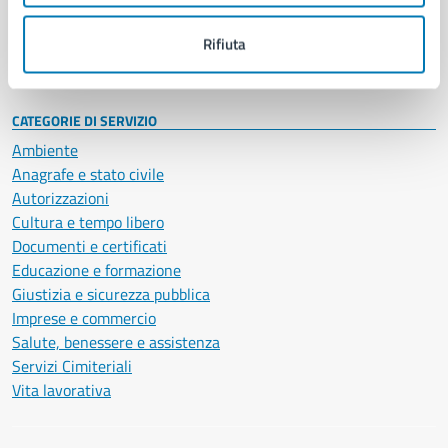
Personale amministrativo
Documenti e dati
Rifiuta
Intranet, posta aziendale e protocollo
CATEGORIE DI SERVIZIO
Ambiente
Anagrafe e stato civile
Autorizzazioni
Cultura e tempo libero
Documenti e certificati
Educazione e formazione
Giustizia e sicurezza pubblica
Imprese e commercio
Salute, benessere e assistenza
Servizi Cimiteriali
Vita lavorativa