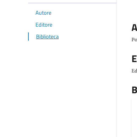
Autore
A
Editore
Biblioteca
Po
E
Ed
B