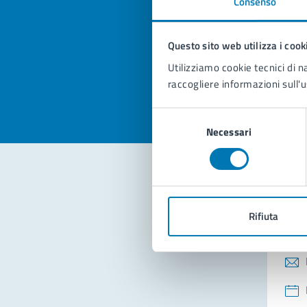
Consenso
Quan
pagi
Questo sito web utilizza i cook
Valuta la
Selezi
Utilizziamo cookie tecnici di n
Valuta 
Val
raccogliere informazioni sull'u
Selezione
Necessari
del
consenso
Con
Rifiuta