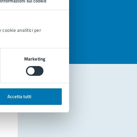
Informazioni sui cookie
azioni
 cookie analitici per
Marketing
Accetta tutti