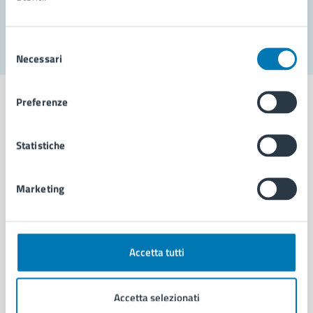
Segnala disservizio
Selezione
Necessari
del
consenso
Preferenze
Statistiche
Comune di Napoli
Marketing
AMMINISTRAZIONE
Aree amministrative
Organi di governo
Municipalità
Accetta tutti
Uffici
Enti e fondazioni
Accetta selezionati
Politici