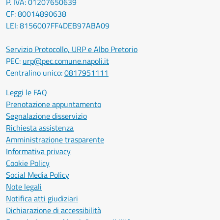
P. IVA: 01207650639
CF: 80014890638
LEI: 8156007FF4DEB97ABA09
Servizio Protocollo, URP e Albo Pretorio
PEC:
urp@pec.comune.napoli.it
Centralino unico:
0817951111
Leggi le FAQ
Prenotazione appuntamento
Segnalazione disservizio
Richiesta assistenza
Amministrazione trasparente
Informativa privacy
Cookie Policy
Social Media Policy
Note legali
Notifica atti giudiziari
Dichiarazione di accessibilità