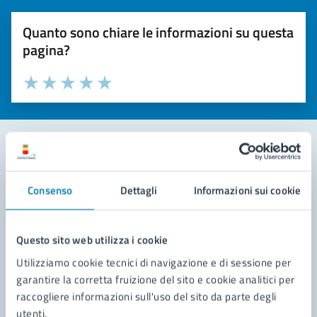
Quanto sono chiare le informazioni su questa
pagina?
Valuta la chiarezza delle informazioni (da 1 a 5 stelle)
Seleziona il numero di stelle per valutare la chiarezza delle i
Valuta 1 stelle su 5
Valuta 2 stelle su 5
Valuta 3 stelle su 5
Valuta 4 stelle su 5
Valuta 5 stelle su 5
Contatta il comune
Consenso
Dettagli
Informazioni sui cookie
Leggi le domande frequenti
Richiedi assistenza
Questo sito web utilizza i cookie
Utilizziamo cookie tecnici di navigazione e di sessione per
Prenota appuntamento
garantire la corretta fruizione del sito e cookie analitici per
raccogliere informazioni sull'uso del sito da parte degli
Problemi in città
utenti.