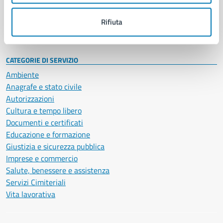
Personale amministrativo
Documenti e dati
Rifiuta
Intranet, posta aziendale e protocollo
CATEGORIE DI SERVIZIO
Ambiente
Anagrafe e stato civile
Autorizzazioni
Cultura e tempo libero
Documenti e certificati
Educazione e formazione
Giustizia e sicurezza pubblica
Imprese e commercio
Salute, benessere e assistenza
Servizi Cimiteriali
Vita lavorativa