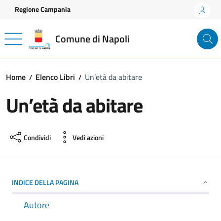
Vai ai contenuti
Vai al footer
Regione Campania
Comune di Napoli
Home
Elenco Libri
Un’età da abitare
Un’età da abitare
Condividi
Vedi azioni
INDICE DELLA PAGINA
Autore