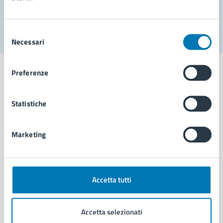
Segnala disservizio
Selezione
Necessari
del
consenso
Preferenze
Statistiche
Comune di Napoli
Marketing
AMMINISTRAZIONE
Aree amministrative
Organi di governo
Municipalità
Accetta tutti
Uffici
Enti e fondazioni
Accetta selezionati
Politici