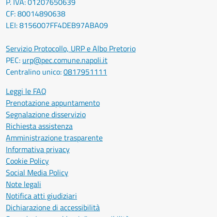
P. IVA: 01207650639
CF: 80014890638
LEI: 8156007FF4DEB97ABA09
Servizio Protocollo, URP e Albo Pretorio
PEC:
urp@pec.comune.napoli.it
Centralino unico:
0817951111
Leggi le FAQ
Prenotazione appuntamento
Segnalazione disservizio
Richiesta assistenza
Amministrazione trasparente
Informativa privacy
Cookie Policy
Social Media Policy
Note legali
Notifica atti giudiziari
Dichiarazione di accessibilità