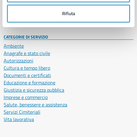
Personale amministrativo
Documenti e dati
Rifiuta
Intranet, posta aziendale e protocollo
CATEGORIE DI SERVIZIO
Ambiente
Anagrafe e stato civile
Autorizzazioni
Cultura e tempo libero
Documenti e certificati
Educazione e formazione
Giustizia e sicurezza pubblica
Imprese e commercio
Salute, benessere e assistenza
Servizi Cimiteriali
Vita lavorativa