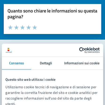
Quanto sono chiare le informazioni su questa
pagina?
Valuta la chiarezza delle informazioni (da 1 a 5 stelle)
Seleziona il numero di stelle per valutare la chiarezza delle i
Valuta 1 stelle su 5
Valuta 2 stelle su 5
Valuta 3 stelle su 5
Valuta 4 stelle su 5
Valuta 5 stelle su 5
Contatta il comune
Consenso
Dettagli
Informazioni sui cookie
Leggi le domande frequenti
Richiedi assistenza
Questo sito web utilizza i cookie
Utilizziamo cookie tecnici di navigazione e di sessione per
Prenota appuntamento
garantire la corretta fruizione del sito e cookie analitici per
raccogliere informazioni sull'uso del sito da parte degli
Problemi in città
utenti.