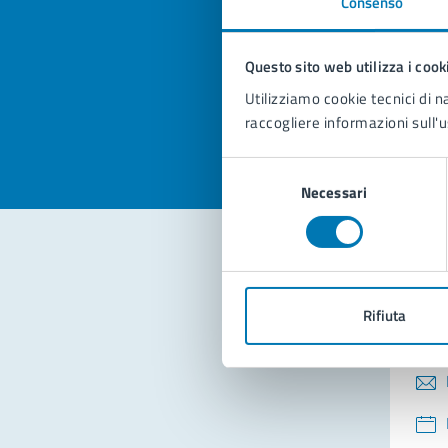
Consenso
Quan
pagi
Questo sito web utilizza i cook
Valuta la
Selezi
Utilizziamo cookie tecnici di n
Valuta 
Val
raccogliere informazioni sull'u
Selezione
Necessari
del
consenso
Con
Rifiuta