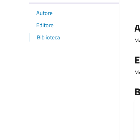
Autore
A
Editore
Biblioteca
Ma
E
M
B