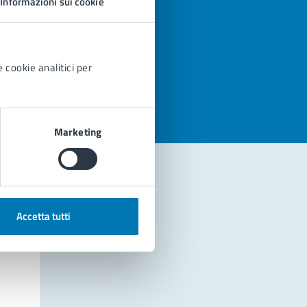
Informazioni sui cookie
azioni
 cookie analitici per
Marketing
Accetta tutti