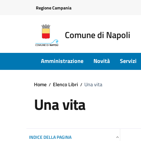
Vai ai contenuti
Vai al footer
Regione Campania
Comune di Napoli
Amministrazione
Novità
Servizi
Home
Elenco Libri
Una vita
Una vita
INDICE DELLA PAGINA