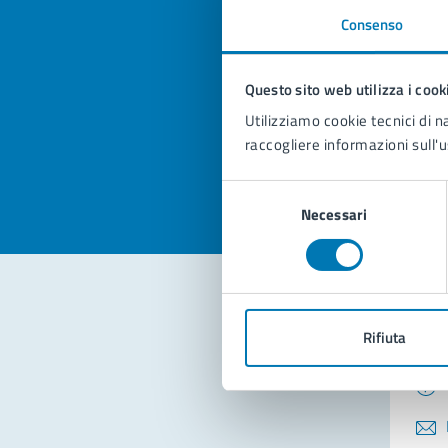
Consenso
Quan
pagi
Questo sito web utilizza i cook
Utilizziamo cookie tecnici di n
Valuta la
Selezi
raccogliere informazioni sull'u
Valuta 
Val
Selezione
Necessari
del
consenso
Con
Rifiuta