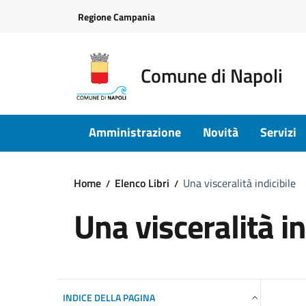
Vai ai contenuti
Vai al footer
Regione Campania
Comune di Napoli
Amministrazione
Novità
Servizi
Home
Elenco Libri
Una visceralità indicibile
Una visceralità in
INDICE DELLA PAGINA