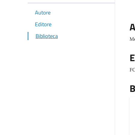
Autore
A
Editore
Biblioteca
Me
E
F
B