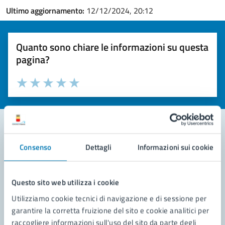
Ultimo aggiornamento:
12/12/2024, 20:12
Quanto sono chiare le informazioni su questa
pagina?
Valuta la chiarezza delle informazioni (da 1 a 5 stelle)
Seleziona il numero di stelle per valutare la chiarezza delle i
Valuta 1 stelle su 5
Valuta 2 stelle su 5
Valuta 3 stelle su 5
Valuta 4 stelle su 5
Valuta 5 stelle su 5
Consenso
Dettagli
Informazioni sui cookie
Contatta il comune
Leggi le domande frequenti
Questo sito web utilizza i cookie
Richiedi assistenza
Utilizziamo cookie tecnici di navigazione e di sessione per
garantire la corretta fruizione del sito e cookie analitici per
Prenota appuntamento
raccogliere informazioni sull'uso del sito da parte degli