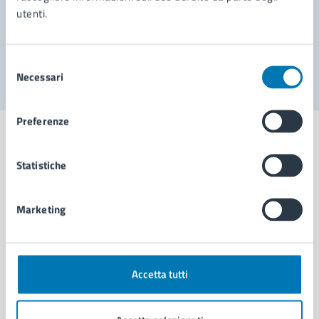
utenti.
Problemi in città
Segnala disservizio
Selezione
Necessari
del
consenso
Preferenze
Statistiche
Comune di Napoli
Marketing
AMMINISTRAZIONE
Aree amministrative
Organi di governo
Accetta tutti
Municipalità
Uffici