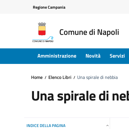
Vai ai contenuti
Vai al footer
Regione Campania
Comune di Napoli
Amministrazione
Novità
Servizi
Home
Elenco Libri
Una spirale di nebbia
Una spirale di ne
INDICE DELLA PAGINA