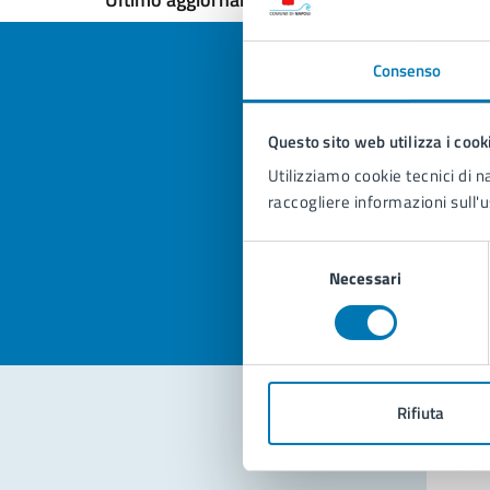
Consenso
Questo sito web utilizza i cook
Quan
Utilizziamo cookie tecnici di n
pagi
raccogliere informazioni sull'u
Valuta la
Selezi
Selezione
Valuta 
Val
Necessari
del
consenso
Rifiuta
Con