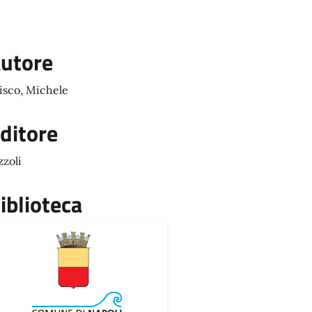
utore
isco, Michele
ditore
zzoli
iblioteca