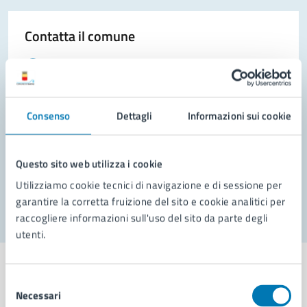
Contatta il comune
Leggi le domande frequenti
Richiedi assistenza
Consenso
Dettagli
Informazioni sui cookie
Prenota appuntamento
Problemi in città
Questo sito web utilizza i cookie
Segnala disservizio
Utilizziamo cookie tecnici di navigazione e di sessione per
garantire la corretta fruizione del sito e cookie analitici per
raccogliere informazioni sull'uso del sito da parte degli
utenti.
Selezione
Necessari
del