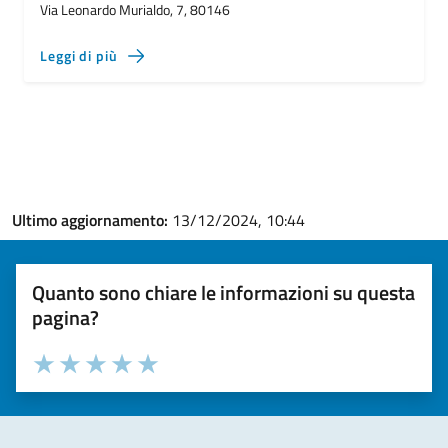
Via Leonardo Murialdo, 7, 80146
Leggi di più
Ultimo aggiornamento:
13/12/2024, 10:44
Quanto sono chiare le informazioni su questa
pagina?
Valuta la chiarezza delle informazioni (da 1 a 5 stelle)
Seleziona il numero di stelle per valutare la chiarezza delle i
Valuta 1 stelle su 5
Valuta 2 stelle su 5
Valuta 3 stelle su 5
Valuta 4 stelle su 5
Valuta 5 stelle su 5