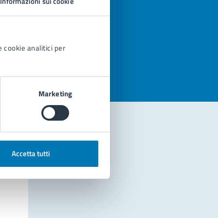
Informazioni sui cookie
azioni
 cookie analitici per
Marketing
Accetta tutti