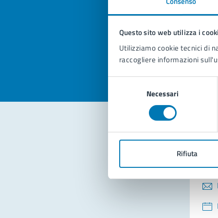
Consenso
Quan
pagi
Questo sito web utilizza i cook
Valuta la
Selezi
Utilizziamo cookie tecnici di n
Valuta 
Val
raccogliere informazioni sull'u
Selezione
Necessari
del
consenso
Con
Rifiuta