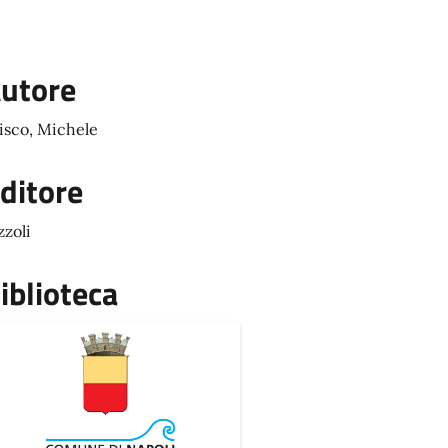
utore
isco, Michele
ditore
zzoli
iblioteca