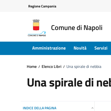
Vai ai contenuti
Vai al footer
Regione Campania
Comune di Napoli
Amministrazione
Novità
Servizi
Home
Elenco Libri
Una spirale di nebbia
Una spirale di ne
INDICE DELLA PAGINA