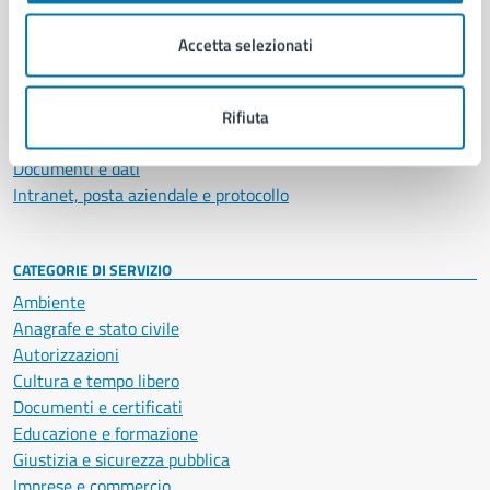
Organi di governo
Municipalità
Accetta selezionati
Uffici
Enti e fondazioni
Politici
Rifiuta
Personale amministrativo
Documenti e dati
Intranet, posta aziendale e protocollo
CATEGORIE DI SERVIZIO
Ambiente
Anagrafe e stato civile
Autorizzazioni
Cultura e tempo libero
Documenti e certificati
Educazione e formazione
Giustizia e sicurezza pubblica
Imprese e commercio