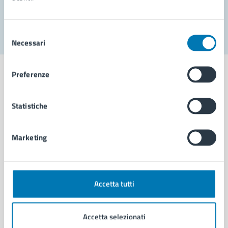
Segnala disservizio
Selezione
Necessari
del
consenso
Preferenze
Statistiche
Comune di Napoli
Marketing
AMMINISTRAZIONE
Aree amministrative
Organi di governo
Municipalità
Accetta tutti
Uffici
Enti e fondazioni
Accetta selezionati
Politici