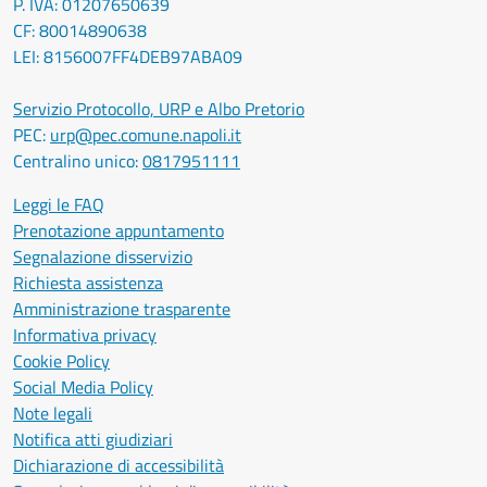
P. IVA: 01207650639
CF: 80014890638
LEI: 8156007FF4DEB97ABA09
Servizio Protocollo, URP e Albo Pretorio
PEC:
urp@pec.comune.napoli.it
Centralino unico:
0817951111
Leggi le FAQ
Prenotazione appuntamento
Segnalazione disservizio
Richiesta assistenza
Amministrazione trasparente
Informativa privacy
Cookie Policy
Social Media Policy
Note legali
Notifica atti giudiziari
Dichiarazione di accessibilità