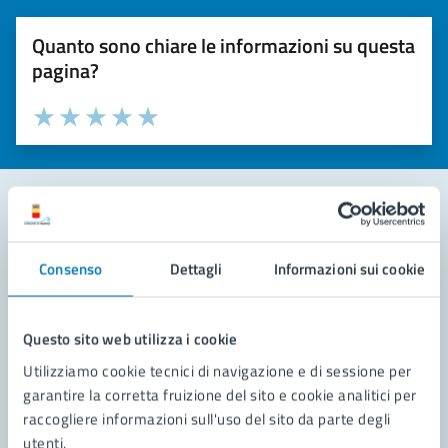
Quanto sono chiare le informazioni su questa
pagina?
Valuta la chiarezza delle informazioni (da 1 a 5 stelle)
Seleziona il numero di stelle per valutare la chiarezza delle i
Valuta 1 stelle su 5
Valuta 2 stelle su 5
Valuta 3 stelle su 5
Valuta 4 stelle su 5
Valuta 5 stelle su 5
Contatta il comune
Consenso
Dettagli
Informazioni sui cookie
Leggi le domande frequenti
Richiedi assistenza
Questo sito web utilizza i cookie
Utilizziamo cookie tecnici di navigazione e di sessione per
Prenota appuntamento
garantire la corretta fruizione del sito e cookie analitici per
raccogliere informazioni sull'uso del sito da parte degli
Problemi in città
utenti.