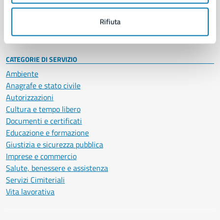
Personale amministrativo
Documenti e dati
Rifiuta
Intranet, posta aziendale e protocollo
CATEGORIE DI SERVIZIO
Ambiente
Anagrafe e stato civile
Autorizzazioni
Cultura e tempo libero
Documenti e certificati
Educazione e formazione
Giustizia e sicurezza pubblica
Imprese e commercio
Salute, benessere e assistenza
Servizi Cimiteriali
Vita lavorativa