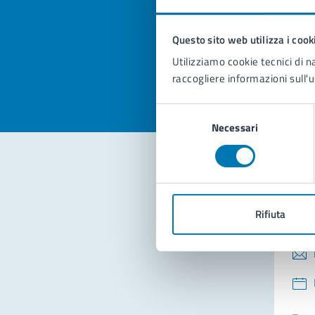
pagi
Questo sito web utilizza i cook
Valuta la
Selezi
Utilizziamo cookie tecnici di n
Valuta 
Val
raccogliere informazioni sull'u
Selezione
Necessari
del
consenso
Con
Rifiuta