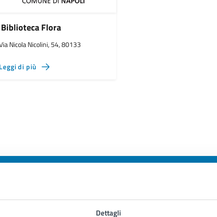
Biblioteca Flora
Via Nicola Nicolini, 54, 80133
Leggi di più
to sono chiare le informazioni su questa
Dettagli