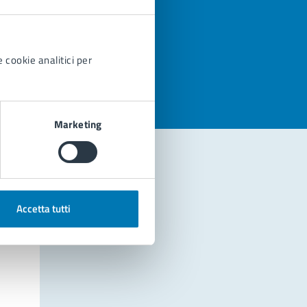
azioni
 cookie analitici per
Marketing
Accetta tutti