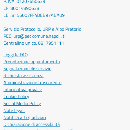
P. IVA: 01207650639
CF: 80014890638
LEI: 8156007FF4DEB97ABA09
Servizio Protocollo, URP e Albo Pretorio
PEC:
urp@pec.comune.napoli.it
Centralino unico:
0817951111
Leggi le FAQ
Prenotazione appuntamento
Segnalazione disservizio
Richiesta assistenza
Amministrazione trasparente
Informativa privacy
Cookie Policy
Social Media Policy
Note legali
Notifica atti giudiziari
Dichiarazione di accessibilità