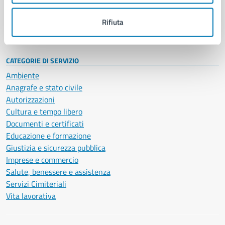
Personale amministrativo
Documenti e dati
Rifiuta
Intranet, posta aziendale e protocollo
CATEGORIE DI SERVIZIO
Ambiente
Anagrafe e stato civile
Autorizzazioni
Cultura e tempo libero
Documenti e certificati
Educazione e formazione
Giustizia e sicurezza pubblica
Imprese e commercio
Salute, benessere e assistenza
Servizi Cimiteriali
Vita lavorativa