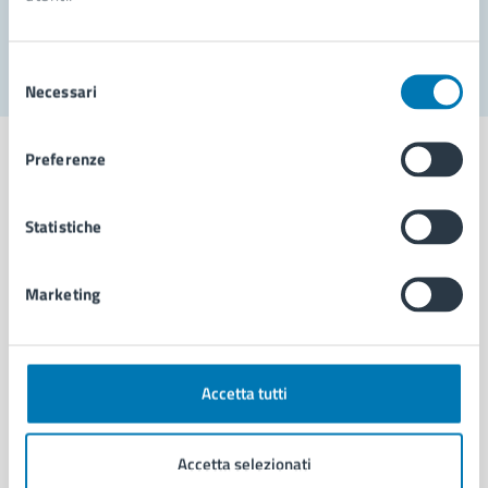
Segnala disservizio
Selezione
Necessari
del
consenso
Preferenze
Statistiche
Comune di Napoli
Marketing
AMMINISTRAZIONE
Aree amministrative
Organi di governo
Municipalità
Accetta tutti
Uffici
Enti e fondazioni
Accetta selezionati
Politici