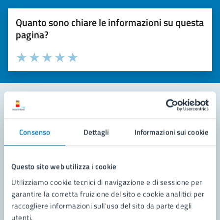
Quanto sono chiare le informazioni su questa
pagina?
Valuta la chiarezza delle informazioni (da 1 a 5 stelle)
Seleziona il numero di stelle per valutare la chiarezza delle i
Valuta 1 stelle su 5
Valuta 2 stelle su 5
Valuta 3 stelle su 5
Valuta 4 stelle su 5
Valuta 5 stelle su 5
Contatta il comune
Consenso
Dettagli
Informazioni sui cookie
Leggi le domande frequenti
Richiedi assistenza
Questo sito web utilizza i cookie
Utilizziamo cookie tecnici di navigazione e di sessione per
Prenota appuntamento
garantire la corretta fruizione del sito e cookie analitici per
raccogliere informazioni sull'uso del sito da parte degli
Problemi in città
utenti.