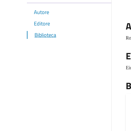
Autore
A
Editore
Biblioteca
Ro
E
Ei
B