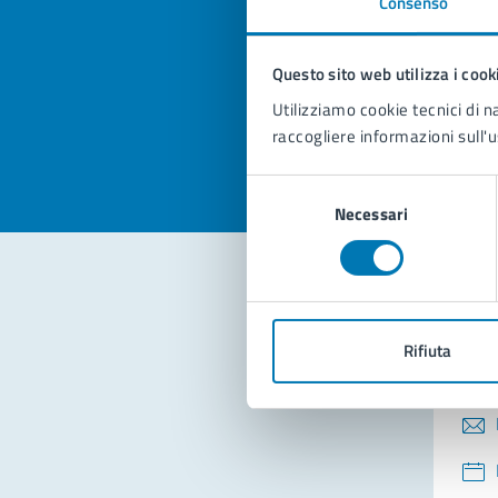
Consenso
Quan
pagi
Questo sito web utilizza i cook
Valuta la
Selezi
Utilizziamo cookie tecnici di n
Valuta 
Val
raccogliere informazioni sull'u
Selezione
Necessari
del
consenso
Con
Rifiuta