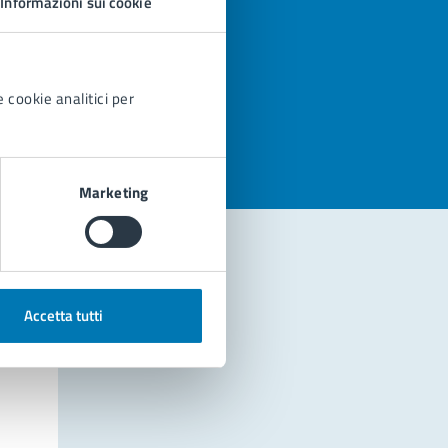
Informazioni sui cookie
azioni
 cookie analitici per
Marketing
Accetta tutti