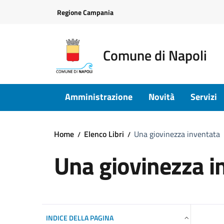
Vai ai contenuti
Vai al footer
Regione Campania
Comune di Napoli
Amministrazione
Novità
Servizi
Home
Elenco Libri
Una giovinezza inventata
Una giovinezza i
INDICE DELLA PAGINA