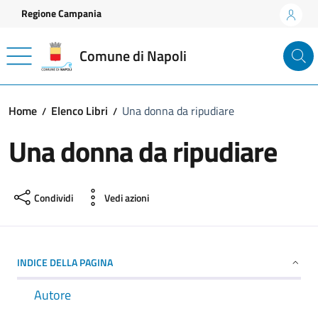
Vai ai contenuti
Vai al footer
Regione Campania
Comune di Napoli
Home
Elenco Libri
Una donna da ripudiare
Una donna da ripudiare
Condividi
Vedi azioni
INDICE DELLA PAGINA
Autore