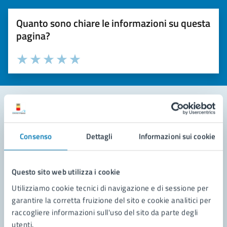
Quanto sono chiare le informazioni su questa
pagina?
Valuta la chiarezza delle informazioni (da 1 a 5 stelle)
Seleziona il numero di stelle per valutare la chiarezza delle i
Valuta 1 stelle su 5
Valuta 2 stelle su 5
Valuta 3 stelle su 5
Valuta 4 stelle su 5
Valuta 5 stelle su 5
Contatta il comune
Consenso
Dettagli
Informazioni sui cookie
Leggi le domande frequenti
Richiedi assistenza
Questo sito web utilizza i cookie
Utilizziamo cookie tecnici di navigazione e di sessione per
Prenota appuntamento
garantire la corretta fruizione del sito e cookie analitici per
raccogliere informazioni sull'uso del sito da parte degli
Problemi in città
utenti.