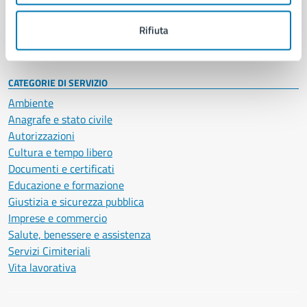
Personale amministrativo
Documenti e dati
Rifiuta
Intranet, posta aziendale e protocollo
CATEGORIE DI SERVIZIO
Ambiente
Anagrafe e stato civile
Autorizzazioni
Cultura e tempo libero
Documenti e certificati
Educazione e formazione
Giustizia e sicurezza pubblica
Imprese e commercio
Salute, benessere e assistenza
Servizi Cimiteriali
Vita lavorativa