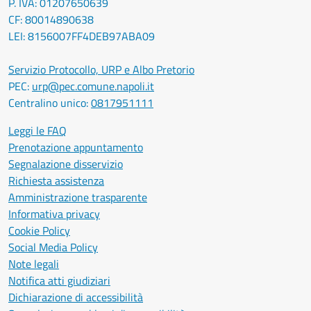
P. IVA: 01207650639
CF: 80014890638
LEI: 8156007FF4DEB97ABA09
Servizio Protocollo, URP e Albo Pretorio
PEC:
urp@pec.comune.napoli.it
Centralino unico:
0817951111
Leggi le FAQ
Prenotazione appuntamento
Segnalazione disservizio
Richiesta assistenza
Amministrazione trasparente
Informativa privacy
Cookie Policy
Social Media Policy
Note legali
Notifica atti giudiziari
Dichiarazione di accessibilità