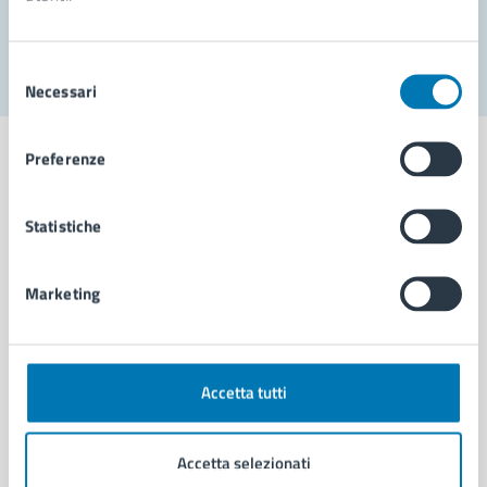
Segnala disservizio
Selezione
Necessari
del
consenso
Preferenze
Statistiche
Comune di Napoli
Marketing
AMMINISTRAZIONE
Aree amministrative
Organi di governo
Municipalità
Accetta tutti
Uffici
Enti e fondazioni
Accetta selezionati
Politici