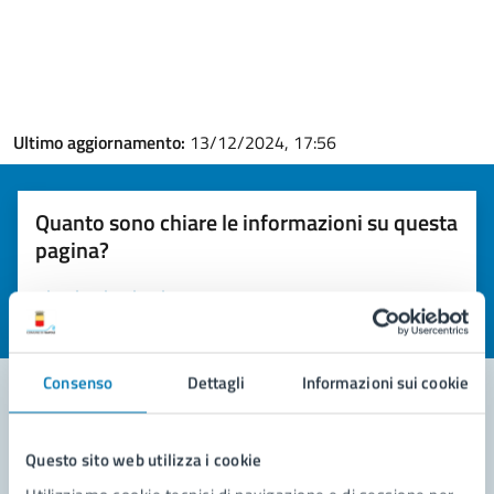
Ultimo aggiornamento:
13/12/2024, 17:56
Quanto sono chiare le informazioni su questa
pagina?
Valuta la chiarezza delle informazioni (da 1 a 5 stelle)
Seleziona il numero di stelle per valutare la chiarezza delle i
Valuta 1 stelle su 5
Valuta 2 stelle su 5
Valuta 3 stelle su 5
Valuta 4 stelle su 5
Valuta 5 stelle su 5
Consenso
Dettagli
Informazioni sui cookie
Contatta il comune
Questo sito web utilizza i cookie