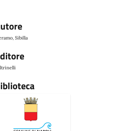
utore
eramo, Sibilla
ditore
ltrinelli
iblioteca