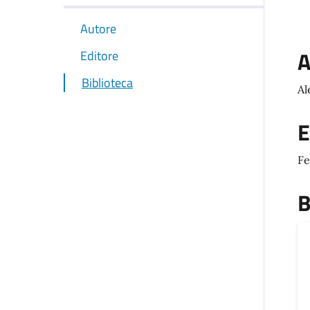
Autore
A
Editore
Biblioteca
Al
E
Fe
B