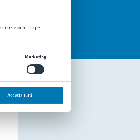
azioni
 cookie analitici per
Marketing
Accetta tutti