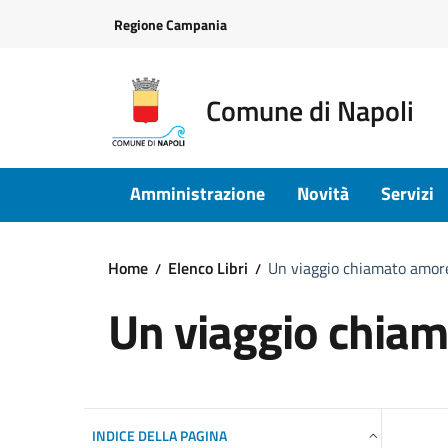
Vai ai contenuti
Vai al footer
Regione Campania
Comune di Napoli
Amministrazione
Novità
Servizi
Home
Elenco Libri
Un viaggio chiamato amor
Un viaggio chia
INDICE DELLA PAGINA