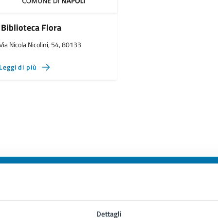
Biblioteca Flora
Via Nicola Nicolini, 54, 80133
Leggi di più
to sono chiare le informazioni su questa
Dettagli