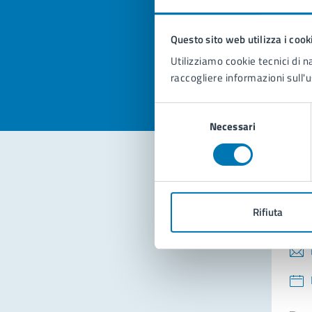
pagi
Questo sito web utilizza i cook
Valuta la
Selezi
Utilizziamo cookie tecnici di n
Valuta 
Val
raccogliere informazioni sull'u
Selezione
Necessari
del
consenso
Con
Rifiuta