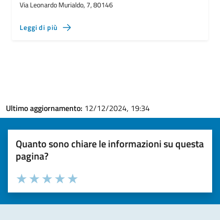
Via Leonardo Murialdo, 7, 80146
Leggi di più
Ultimo aggiornamento:
12/12/2024, 19:34
Quanto sono chiare le informazioni su questa
pagina?
Valuta la chiarezza delle informazioni (da 1 a 5 stelle)
Seleziona il numero di stelle per valutare la chiarezza delle i
Valuta 1 stelle su 5
Valuta 2 stelle su 5
Valuta 3 stelle su 5
Valuta 4 stelle su 5
Valuta 5 stelle su 5