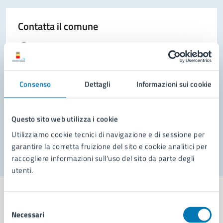
Contatta il comune
Leggi le domande frequenti
Richiedi assistenza
Consenso
Dettagli
Informazioni sui cookie
Prenota appuntamento
Problemi in città
Questo sito web utilizza i cookie
Segnala disservizio
Utilizziamo cookie tecnici di navigazione e di sessione per
garantire la corretta fruizione del sito e cookie analitici per
raccogliere informazioni sull'uso del sito da parte degli
utenti.
Selezione
Necessari
del