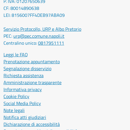
P. IVA: 01207650639
CF: 80014890638
LEI: 8156007FF4DEB97ABA09
Servizio Protocollo, URP e Albo Pretorio
PEC:
urp@pec.comune.napoli.it
Centralino unico:
0817951111
Leggi le FAQ
Prenotazione appuntamento
Segnalazione disservizio
Richiesta assistenza
Amministrazione trasparente
Informativa privacy
Cookie Policy
Social Media Policy
Note legali
Notifica atti giudiziari
Dichiarazione di accessibilità