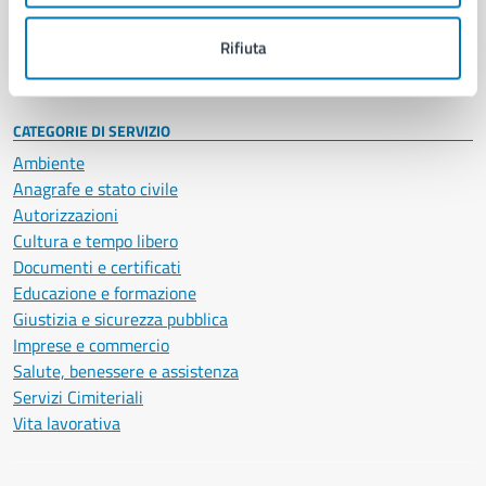
Personale amministrativo
Documenti e dati
Rifiuta
Intranet, posta aziendale e protocollo
CATEGORIE DI SERVIZIO
Ambiente
Anagrafe e stato civile
Autorizzazioni
Cultura e tempo libero
Documenti e certificati
Educazione e formazione
Giustizia e sicurezza pubblica
Imprese e commercio
Salute, benessere e assistenza
Servizi Cimiteriali
Vita lavorativa