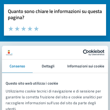
Quanto sono chiare le informazioni su questa
pagina?
Valuta la chiarezza delle informazioni (da 1 a 5 stelle)
Seleziona il numero di stelle per valutare la chiarezza delle i
Valuta 1 stelle su 5
Valuta 2 stelle su 5
Valuta 3 stelle su 5
Valuta 4 stelle su 5
Valuta 5 stelle su 5
Contatta il comune
Consenso
Dettagli
Informazioni sui cookie
Leggi le domande frequenti
Richiedi assistenza
Questo sito web utilizza i cookie
Utilizziamo cookie tecnici di navigazione e di sessione per
Prenota appuntamento
garantire la corretta fruizione del sito e cookie analitici per
raccogliere informazioni sull'uso del sito da parte degli
Problemi in città
utenti.