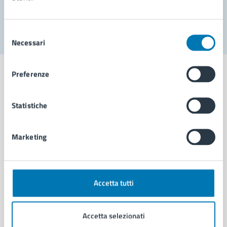
Segnala disservizio
Selezione
Necessari
del
consenso
Preferenze
Statistiche
Comune di Napoli
Marketing
AMMINISTRAZIONE
Aree amministrative
Organi di governo
Municipalità
Accetta tutti
Uffici
Enti e fondazioni
Accetta selezionati
Politici