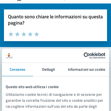
Quanto sono chiare le informazioni su questa
pagina?
Valuta la chiarezza delle informazioni (da 1 a 5 stelle)
Seleziona il numero di stelle per valutare la chiarezza delle i
Valuta 1 stelle su 5
Valuta 2 stelle su 5
Valuta 3 stelle su 5
Valuta 4 stelle su 5
Valuta 5 stelle su 5
Contatta il comune
Consenso
Dettagli
Informazioni sui cookie
Leggi le domande frequenti
Questo sito web utilizza i cookie
Richiedi assistenza
Utilizziamo cookie tecnici di navigazione e di sessione per
Prenota appuntamento
garantire la corretta fruizione del sito e cookie analitici per
raccogliere informazioni sull'uso del sito da parte degli