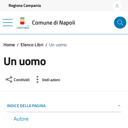
Vai ai contenuti
Vai al footer
Regione Campania
Comune di Napoli
Home
Elenco Libri
Un uomo
Un uomo
Condividi
Vedi azioni
INDICE DELLA PAGINA
Autore