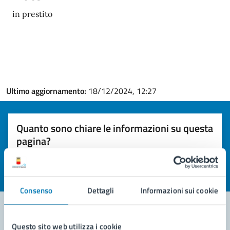
in prestito
Ultimo aggiornamento:
18/12/2024, 12:27
Quanto sono chiare le informazioni su questa
pagina?
Valuta la chiarezza delle informazioni (da 1 a 5 stelle)
Seleziona il numero di stelle per valutare la chiarezza delle i
Valuta 1 stelle su 5
Valuta 2 stelle su 5
Valuta 3 stelle su 5
Valuta 4 stelle su 5
Valuta 5 stelle su 5
Consenso
Dettagli
Informazioni sui cookie
Questo sito web utilizza i cookie