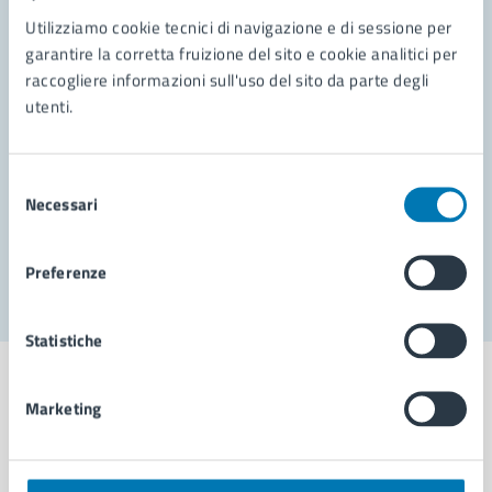
Contatta il comune
Utilizziamo cookie tecnici di navigazione e di sessione per
garantire la corretta fruizione del sito e cookie analitici per
Leggi le domande frequenti
raccogliere informazioni sull'uso del sito da parte degli
Richiedi assistenza
utenti.
Prenota appuntamento
Selezione
Problemi in città
Necessari
del
consenso
Segnala disservizio
Preferenze
Statistiche
Marketing
Comune di Napoli