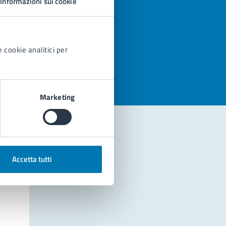
Informazioni sui cookie
azioni
 cookie analitici per
Marketing
Accetta tutti