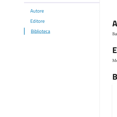
Autore
A
Editore
Biblioteca
Ba
E
M
B