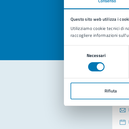
Consenso
Quan
pagi
Questo sito web utilizza i cook
Valuta la
Selezi
Utilizziamo cookie tecnici di n
Valuta 
Val
raccogliere informazioni sull'u
Selezione
Necessari
del
consenso
Con
Rifiuta