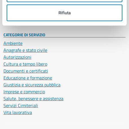
Personale amministrativo
Documenti e dati
Rifiuta
Intranet, posta aziendale e protocollo
CATEGORIE DI SERVIZIO
Ambiente
Anagrafe e stato civile
Autorizzazioni
Cultura e tempo libero
Documenti e certificati
Educazione e formazione
Giustizia e sicurezza pubblica
Imprese e commercio
Salute, benessere e assistenza
Servizi Cimiteriali
Vita lavorativa