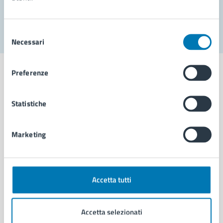
Segnala disservizio
Selezione
Necessari
del
consenso
Preferenze
Statistiche
Comune di Napoli
Marketing
AMMINISTRAZIONE
Aree amministrative
Organi di governo
Municipalità
Accetta tutti
Uffici
Enti e fondazioni
Accetta selezionati
Politici