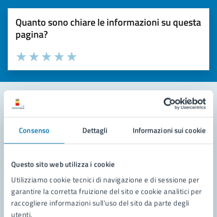
Quanto sono chiare le informazioni su questa
pagina?
Valuta la chiarezza delle informazioni (da 1 a 5 stelle)
Seleziona il numero di stelle per valutare la chiarezza delle i
Valuta 1 stelle su 5
Valuta 2 stelle su 5
Valuta 3 stelle su 5
Valuta 4 stelle su 5
Valuta 5 stelle su 5
Contatta il comune
Consenso
Dettagli
Informazioni sui cookie
Leggi le domande frequenti
Richiedi assistenza
Questo sito web utilizza i cookie
Utilizziamo cookie tecnici di navigazione e di sessione per
Prenota appuntamento
garantire la corretta fruizione del sito e cookie analitici per
raccogliere informazioni sull'uso del sito da parte degli
Problemi in città
utenti.