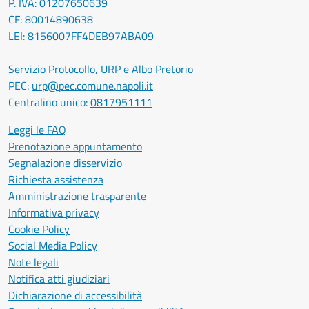
P. IVA: 01207650639
CF: 80014890638
LEI: 8156007FF4DEB97ABA09
Servizio Protocollo, URP e Albo Pretorio
PEC:
urp@pec.comune.napoli.it
Centralino unico:
0817951111
Leggi le FAQ
Prenotazione appuntamento
Segnalazione disservizio
Richiesta assistenza
Amministrazione trasparente
Informativa privacy
Cookie Policy
Social Media Policy
Note legali
Notifica atti giudiziari
Dichiarazione di accessibilità