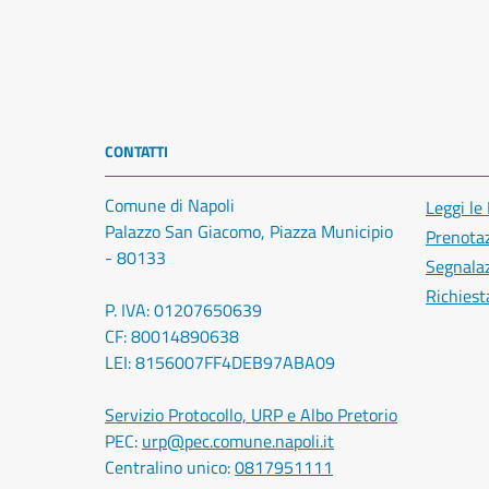
CONTATTI
Comune di Napoli
Leggi le
Palazzo San Giacomo, Piazza Municipio
Prenota
- 80133
Segnalaz
Richiest
P. IVA: 01207650639
CF: 80014890638
LEI: 8156007FF4DEB97ABA09
Servizio Protocollo, URP e Albo Pretorio
PEC:
urp@pec.comune.napoli.it
Centralino unico:
0817951111