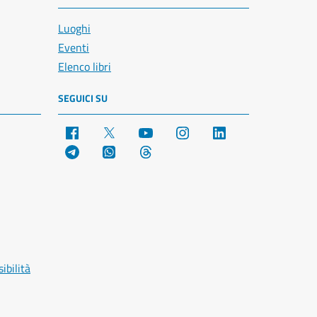
Luoghi
Eventi
Elenco libri
SEGUICI SU
Facebook
X
YouTube
Instagram
LinkedIn
Telegram
WhatsApp
Threads
ibilità