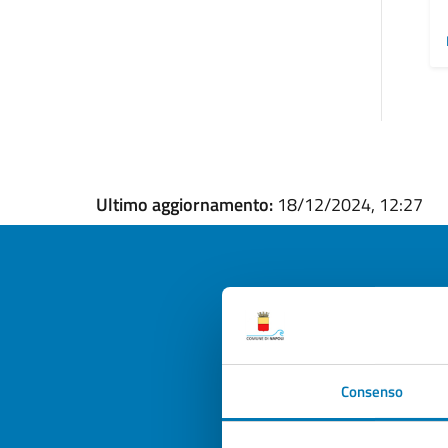
Ultimo aggiornamento:
18/12/2024, 12:27
Quan
pagi
Consenso
Valuta la
Selezi
Valuta 
Val