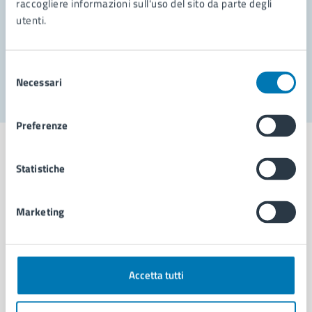
raccogliere informazioni sull'uso del sito da parte degli
utenti.
Problemi in città
Segnala disservizio
Selezione
Necessari
del
consenso
Preferenze
Statistiche
Comune di Napoli
Marketing
AMMINISTRAZIONE
Aree amministrative
Accetta tutti
Organi di governo
Municipalità