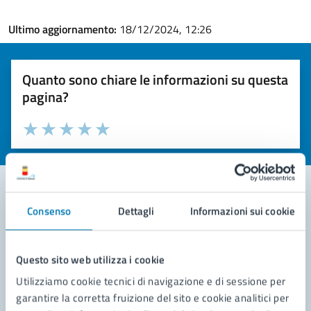
Ultimo aggiornamento:
18/12/2024, 12:26
Quanto sono chiare le informazioni su questa
pagina?
Valuta la chiarezza delle informazioni (da 1 a 5 stelle)
Seleziona il numero di stelle per valutare la chiarezza delle i
Valuta 1 stelle su 5
Valuta 2 stelle su 5
Valuta 3 stelle su 5
Valuta 4 stelle su 5
Valuta 5 stelle su 5
Consenso
Dettagli
Informazioni sui cookie
Contatta il comune
Leggi le domande frequenti
Questo sito web utilizza i cookie
Richiedi assistenza
Utilizziamo cookie tecnici di navigazione e di sessione per
garantire la corretta fruizione del sito e cookie analitici per
Prenota appuntamento