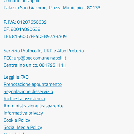
Comune di Napoli
Palazzo San Giacomo, Piazza Municipio - 80133
P. IVA: 01207650639
CF: 80014890638
LEI: 8156007FF4DEB97ABA09
Servizio Protocollo, URP e Albo Pretorio
PEC:
urp@pec.comune.napoli.it
Centralino unico:
0817951111
Leggi le FAQ
Prenotazione appuntamento
Segnalazione disservizio
Richiesta assistenza
Amministrazione trasparente
Informativa privacy
Cookie Policy
Social Media Policy