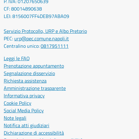
P. IVA: 01207650639
CF: 80014890638
LEI: 8156007FF4DEB97ABA09
Servizio Protocollo, URP e Albo Pretorio
PEC:
urp@pec.comune.napoli.it
Centralino unico:
0817951111
Leggi le FAQ
Prenotazione appuntamento
Segnalazione disservizio
Richiesta assistenza
Amministrazione trasparente
Informativa privacy
Cookie Policy
Social Media Policy
Note legali
Notifica atti giudiziari
Dichiarazione di accessibilità