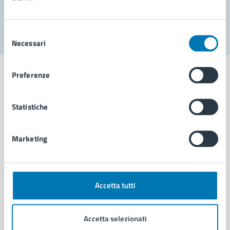
Segnala disservizio
Selezione
Necessari
del
consenso
Preferenze
Statistiche
Comune di Napoli
Marketing
AMMINISTRAZIONE
Aree amministrative
Organi di governo
Municipalità
Accetta tutti
Uffici
Enti e fondazioni
Accetta selezionati
Politici