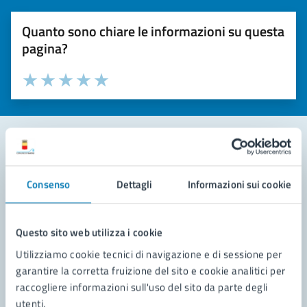
Quanto sono chiare le informazioni su questa
pagina?
Valuta la chiarezza delle informazioni (da 1 a 5 stelle)
Seleziona il numero di stelle per valutare la chiarezza delle i
Valuta 1 stelle su 5
Valuta 2 stelle su 5
Valuta 3 stelle su 5
Valuta 4 stelle su 5
Valuta 5 stelle su 5
Contatta il comune
Consenso
Dettagli
Informazioni sui cookie
Leggi le domande frequenti
Richiedi assistenza
Questo sito web utilizza i cookie
Utilizziamo cookie tecnici di navigazione e di sessione per
Prenota appuntamento
garantire la corretta fruizione del sito e cookie analitici per
raccogliere informazioni sull'uso del sito da parte degli
Problemi in città
utenti.