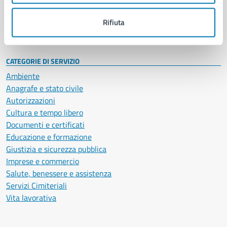
Personale amministrativo
Documenti e dati
Rifiuta
Intranet, posta aziendale e protocollo
CATEGORIE DI SERVIZIO
Ambiente
Anagrafe e stato civile
Autorizzazioni
Cultura e tempo libero
Documenti e certificati
Educazione e formazione
Giustizia e sicurezza pubblica
Imprese e commercio
Salute, benessere e assistenza
Servizi Cimiteriali
Vita lavorativa