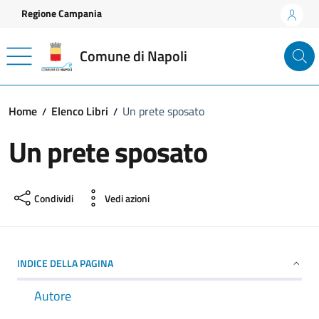
Vai ai contenuti
Vai al footer
Regione Campania
Comune di Napoli
Home
Elenco Libri
Un prete sposato
Un prete sposato
Condividi
Vedi azioni
INDICE DELLA PAGINA
Autore