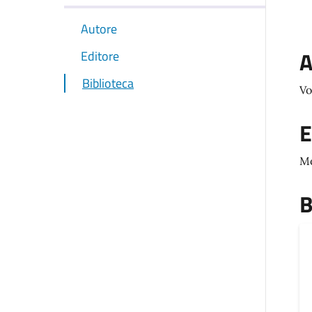
Autore
A
Editore
Biblioteca
Vo
E
M
B