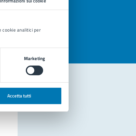
Informazioni sui cookie
azioni
 cookie analitici per
Marketing
Accetta tutti