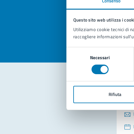
Consenso
Quan
pagi
Questo sito web utilizza i cook
Valuta la
Selezi
Utilizziamo cookie tecnici di n
Valuta 
Val
raccogliere informazioni sull'u
Selezione
Necessari
del
consenso
Con
Rifiuta