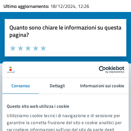
Ultimo aggiornamento:
18/12/2024, 12:26
Quanto sono chiare le informazioni su questa
pagina?
Valuta la chiarezza delle informazioni (da 1 a 5 stelle)
Seleziona il numero di stelle per valutare la chiarezza delle i
Valuta 1 stelle su 5
Valuta 2 stelle su 5
Valuta 3 stelle su 5
Valuta 4 stelle su 5
Valuta 5 stelle su 5
Consenso
Dettagli
Informazioni sui cookie
Contatta il comune
Leggi le domande frequenti
Questo sito web utilizza i cookie
Richiedi assistenza
Utilizziamo cookie tecnici di navigazione e di sessione per
garantire la corretta fruizione del sito e cookie analitici per
Prenota appuntamento
raccogliere informazioni sull'uso del sito da parte degli