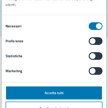
utenti.
Problemi in città
Segnala disservizio
Selezione
Necessari
del
consenso
Preferenze
Statistiche
Comune di Napoli
Marketing
AMMINISTRAZIONE
Aree amministrative
Organi di governo
Accetta tutti
Municipalità
Uffici