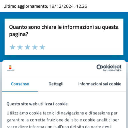
Ultimo aggiornamento:
18/12/2024, 12:26
Quanto sono chiare le informazioni su questa
pagina?
Valuta la chiarezza delle informazioni (da 1 a 5 stelle)
Seleziona il numero di stelle per valutare la chiarezza delle i
Valuta 1 stelle su 5
Valuta 2 stelle su 5
Valuta 3 stelle su 5
Valuta 4 stelle su 5
Valuta 5 stelle su 5
Consenso
Dettagli
Informazioni sui cookie
Contatta il comune
Leggi le domande frequenti
Questo sito web utilizza i cookie
Richiedi assistenza
Utilizziamo cookie tecnici di navigazione e di sessione per
garantire la corretta fruizione del sito e cookie analitici per
Prenota appuntamento
raccogliere informazioni sull'uso del sito da parte degli