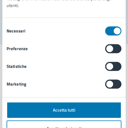
utenti.
Problemi in città
Segnala disservizio
Selezione
Necessari
del
consenso
Preferenze
Statistiche
Comune di Napoli
Marketing
AMMINISTRAZIONE
Aree amministrative
Organi di governo
Accetta tutti
Municipalità
Uffici