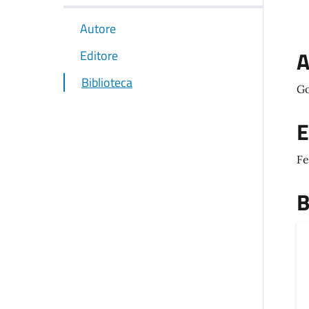
Autore
A
Editore
Biblioteca
Go
E
Fe
B