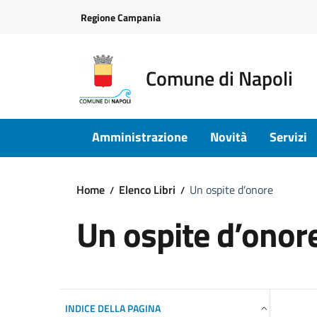
Vai ai contenuti
Vai al footer
Regione Campania
Comune di Napoli
Amministrazione
Novità
Servizi
Home
Elenco Libri
Un ospite d’onore
Un ospite d’onor
INDICE DELLA PAGINA