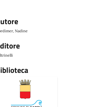
utore
rdimer, Nadine
ditore
ltrinelli
iblioteca