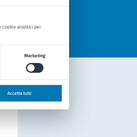
azioni
 cookie analitici per
Marketing
Accetta tutti