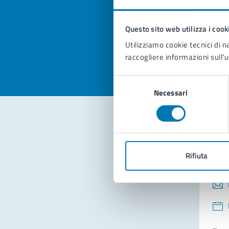
pagi
Questo sito web utilizza i cook
Valuta la
Selezi
Utilizziamo cookie tecnici di n
Valuta 
Val
raccogliere informazioni sull'u
Selezione
Necessari
del
consenso
Con
Rifiuta