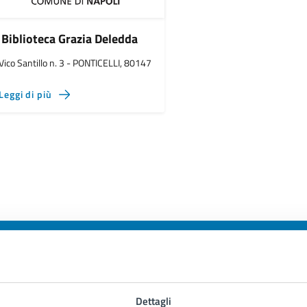
Biblioteca Grazia Deledda
Vico Santillo n. 3 - PONTICELLI, 80147
Leggi di più
to sono chiare le informazioni su questa
Dettagli