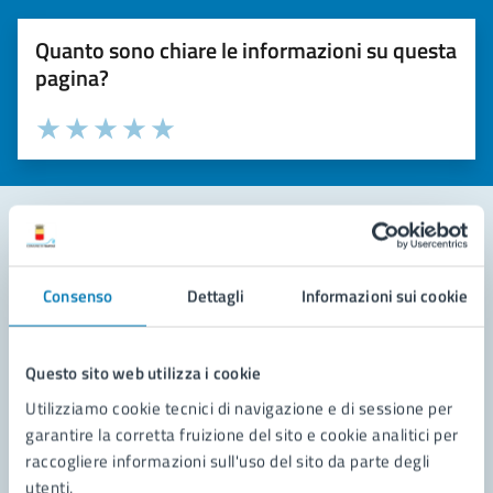
Quanto sono chiare le informazioni su questa
pagina?
Valuta la chiarezza delle informazioni (da 1 a 5 stelle)
Seleziona il numero di stelle per valutare la chiarezza delle i
Valuta 1 stelle su 5
Valuta 2 stelle su 5
Valuta 3 stelle su 5
Valuta 4 stelle su 5
Valuta 5 stelle su 5
Contatta il comune
Consenso
Dettagli
Informazioni sui cookie
Leggi le domande frequenti
Richiedi assistenza
Questo sito web utilizza i cookie
Utilizziamo cookie tecnici di navigazione e di sessione per
Prenota appuntamento
garantire la corretta fruizione del sito e cookie analitici per
raccogliere informazioni sull'uso del sito da parte degli
Problemi in città
utenti.