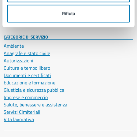
Personale amministrativo
Documenti e dati
Rifiuta
Intranet, posta aziendale e protocollo
CATEGORIE DI SERVIZIO
Ambiente
Anagrafe e stato civile
Autorizzazioni
Cultura e tempo libero
Documenti e certificati
Educazione e formazione
Giustizia e sicurezza pubblica
Imprese e commercio
Salute, benessere e assistenza
Servizi Cimiteriali
Vita lavorativa