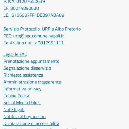
P. IVA: 01207650639
CF: 80014890638
LEI: 8156007FF4DEB97ABA09
Servizio Protocollo, URP e Albo Pretorio
PEC:
urp@pec.comune.napoli.it
Centralino unico:
0817951111
Leggi le FAQ
Prenotazione appuntamento
Segnalazione disservizio
Richiesta assistenza
Amministrazione trasparente
Informativa privacy
Cookie Policy
Social Media Policy
Note legali
Notifica atti giudiziari
Dichiarazione di accessibilità