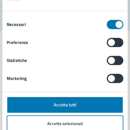
Segnala disservizio
Selezione
Necessari
del
consenso
Preferenze
Statistiche
Comune di Napoli
Marketing
AMMINISTRAZIONE
Aree amministrative
Organi di governo
Municipalità
Accetta tutti
Uffici
Enti e fondazioni
Accetta selezionati
Politici