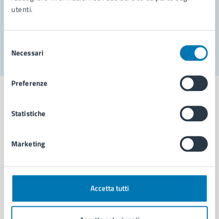
utenti.
Problemi in città
Segnala disservizio
Selezione
Necessari
del
consenso
Preferenze
Statistiche
Comune di Napoli
Marketing
AMMINISTRAZIONE
Aree amministrative
Organi di governo
Accetta tutti
Municipalità
Uffici