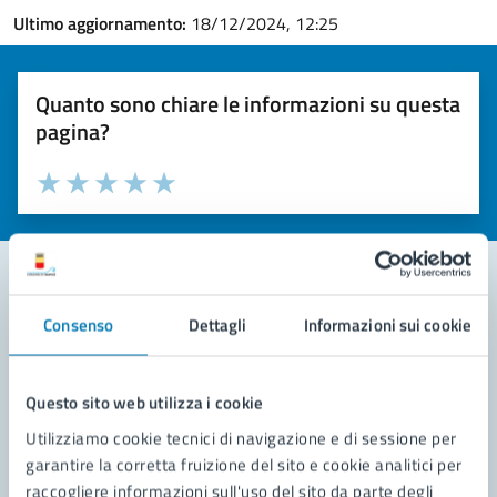
Ultimo aggiornamento:
18/12/2024, 12:25
Quanto sono chiare le informazioni su questa
pagina?
Valuta la chiarezza delle informazioni (da 1 a 5 stelle)
Seleziona il numero di stelle per valutare la chiarezza delle i
Valuta 1 stelle su 5
Valuta 2 stelle su 5
Valuta 3 stelle su 5
Valuta 4 stelle su 5
Valuta 5 stelle su 5
Consenso
Dettagli
Informazioni sui cookie
Contatta il comune
Leggi le domande frequenti
Questo sito web utilizza i cookie
Richiedi assistenza
Utilizziamo cookie tecnici di navigazione e di sessione per
garantire la corretta fruizione del sito e cookie analitici per
Prenota appuntamento
raccogliere informazioni sull'uso del sito da parte degli