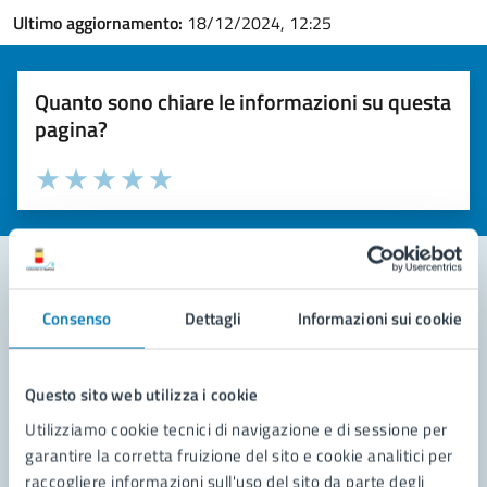
Ultimo aggiornamento:
18/12/2024, 12:25
Quanto sono chiare le informazioni su questa
pagina?
Valuta la chiarezza delle informazioni (da 1 a 5 stelle)
Seleziona il numero di stelle per valutare la chiarezza delle i
Valuta 1 stelle su 5
Valuta 2 stelle su 5
Valuta 3 stelle su 5
Valuta 4 stelle su 5
Valuta 5 stelle su 5
Consenso
Dettagli
Informazioni sui cookie
Contatta il comune
Leggi le domande frequenti
Questo sito web utilizza i cookie
Richiedi assistenza
Utilizziamo cookie tecnici di navigazione e di sessione per
garantire la corretta fruizione del sito e cookie analitici per
Prenota appuntamento
raccogliere informazioni sull'uso del sito da parte degli