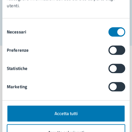
utenti.
Problemi in città
Segnala disservizio
Selezione
Necessari
del
consenso
Preferenze
Statistiche
Comune di Napoli
Marketing
AMMINISTRAZIONE
Aree amministrative
Organi di governo
Accetta tutti
Municipalità
Uffici