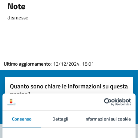
Note
dismesso
Ultimo aggiornamento:
12/12/2024, 18:01
Quanto sono chiare le informazioni su questa
pagina?
Valuta la chiarezza delle informazioni (da 1 a 5 stelle)
Seleziona il numero di stelle per valutare la chiarezza delle i
Valuta 1 stelle su 5
Valuta 2 stelle su 5
Valuta 3 stelle su 5
Valuta 4 stelle su 5
Valuta 5 stelle su 5
Consenso
Dettagli
Informazioni sui cookie