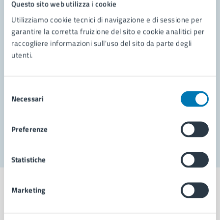
Questo sito web utilizza i cookie
Contatta il comune
Utilizziamo cookie tecnici di navigazione e di sessione per
garantire la corretta fruizione del sito e cookie analitici per
Leggi le domande frequenti
raccogliere informazioni sull'uso del sito da parte degli
utenti.
Richiedi assistenza
Prenota appuntamento
Selezione
Necessari
del
Problemi in città
consenso
Segnala disservizio
Preferenze
Statistiche
Marketing