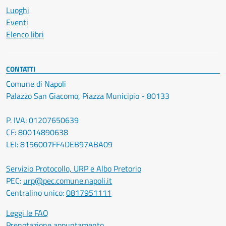
Luoghi
Eventi
Elenco libri
CONTATTI
Comune di Napoli
Palazzo San Giacomo, Piazza Municipio - 80133
P. IVA: 01207650639
CF: 80014890638
LEI: 8156007FF4DEB97ABA09
Servizio Protocollo, URP e Albo Pretorio
PEC:
urp@pec.comune.napoli.it
Centralino unico:
0817951111
Leggi le FAQ
Prenotazione appuntamento