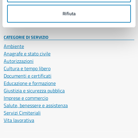
Personale amministrativo
Documenti e dati
Rifiuta
Intranet, posta aziendale e protocollo
CATEGORIE DI SERVIZIO
Ambiente
Anagrafe e stato civile
Autorizzazioni
Cultura e tempo libero
Documenti e certificati
Educazione e formazione
Giustizia e sicurezza pubblica
Imprese e commercio
Salute, benessere e assistenza
Servizi Cimiteriali
Vita lavorativa