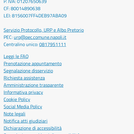
P. IVA: 01207650639
CF: 80014890638
LEI: 8156007FF4DEB97ABA09
Servizio Protocollo, URP e Albo Pretorio
PEC:
urp@pec.comune.napoli.it
Centralino unico:
0817951111
Leggi le FAQ
Prenotazione appuntamento
Segnalazione disservizio
Richiesta assistenza
Amministrazione trasparente
Informativa privacy
Cookie Policy
Social Media Policy
Note legali
Notifica atti giudiziari
Dichiarazione di accessibilità