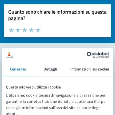
Quanto sono chiare le informazioni su questa
pagina?
Valuta la chiarezza delle informazioni (da 1 a 5 stelle)
Seleziona il numero di stelle per valutare la chiarezza delle i
Valuta 1 stelle su 5
Valuta 2 stelle su 5
Valuta 3 stelle su 5
Valuta 4 stelle su 5
Valuta 5 stelle su 5
Contatta il comune
Consenso
Dettagli
Informazioni sui cookie
Leggi le domande frequenti
Richiedi assistenza
Questo sito web utilizza i cookie
Utilizziamo cookie tecnici di navigazione e di sessione per
Prenota appuntamento
garantire la corretta fruizione del sito e cookie analitici per
raccogliere informazioni sull'uso del sito da parte degli
Problemi in città
utenti.