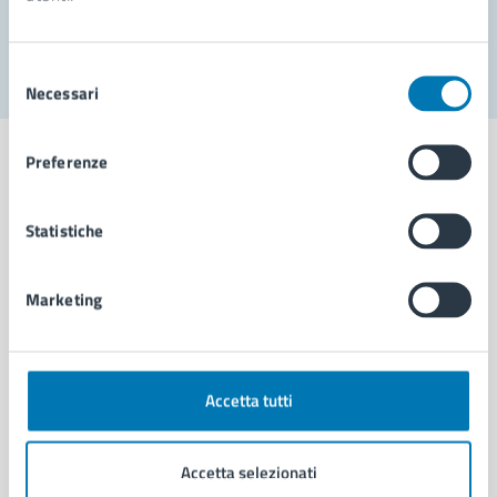
Segnala disservizio
Selezione
Necessari
del
consenso
Preferenze
Statistiche
Comune di Napoli
Marketing
AMMINISTRAZIONE
Aree amministrative
Organi di governo
Municipalità
Accetta tutti
Uffici
Enti e fondazioni
Accetta selezionati
Politici