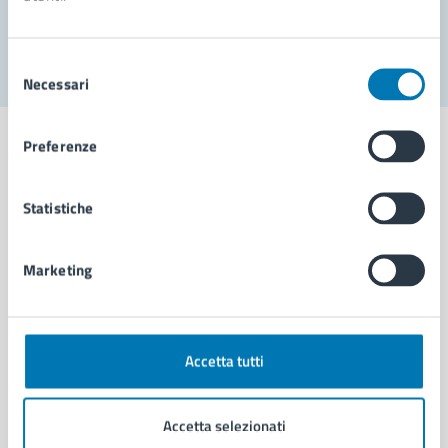
Segnala disservizio
Selezione
Necessari
del
consenso
Preferenze
Statistiche
Comune di Napoli
Marketing
AMMINISTRAZIONE
Aree amministrative
Organi di governo
Municipalità
Accetta tutti
Uffici
Enti e fondazioni
Accetta selezionati
Politici