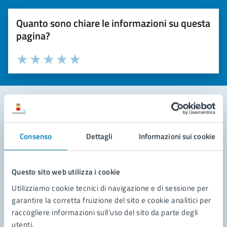
Quanto sono chiare le informazioni su questa
pagina?
Valuta la chiarezza delle informazioni (da 1 a 5 stelle)
Seleziona il numero di stelle per valutare la chiarezza delle i
Valuta 1 stelle su 5
Valuta 2 stelle su 5
Valuta 3 stelle su 5
Valuta 4 stelle su 5
Valuta 5 stelle su 5
Contatta il comune
Consenso
Dettagli
Informazioni sui cookie
Leggi le domande frequenti
Richiedi assistenza
Questo sito web utilizza i cookie
Utilizziamo cookie tecnici di navigazione e di sessione per
Prenota appuntamento
garantire la corretta fruizione del sito e cookie analitici per
raccogliere informazioni sull'uso del sito da parte degli
Problemi in città
utenti.