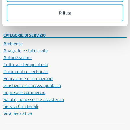
Personale amministrativo
Documenti e dati
Rifiuta
Intranet, posta aziendale e protocollo
CATEGORIE DI SERVIZIO
Ambiente
Anagrafe e stato civile
Autorizzazioni
Cultura e tempo libero
Documenti e certificati
Educazione e formazione
Giustizia e sicurezza pubblica
Imprese e commercio
Salute, benessere e assistenza
Servizi Cimiteriali
Vita lavorativa