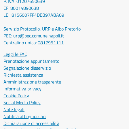
P. IVA: 01207650639
CF: 80014890638
LEI: 8156007FF4DEB97ABA09
Servizio Protocollo, URP e Albo Pretorio
PEC:
urp@pec.comune.napoli.it
Centralino unico:
0817951111
Leggi le FAQ
Prenotazione appuntamento
Segnalazione disservizio
Richiesta assistenza
Amministrazione trasparente
Informativa privacy
Cookie Policy
Social Media Policy
Note legali
Notifica atti giudiziari
Dichiarazione di accessibilità