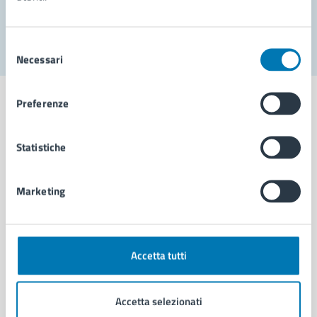
Segnala disservizio
Selezione
Necessari
del
consenso
Preferenze
Statistiche
Comune di Napoli
Marketing
AMMINISTRAZIONE
Aree amministrative
Organi di governo
Municipalità
Accetta tutti
Uffici
Enti e fondazioni
Accetta selezionati
Politici