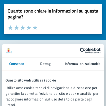
Quanto sono chiare le informazioni su questa
pagina?
Valuta la chiarezza delle informazioni (da 1 a 5 stelle)
Seleziona il numero di stelle per valutare la chiarezza delle i
Valuta 1 stelle su 5
Valuta 2 stelle su 5
Valuta 3 stelle su 5
Valuta 4 stelle su 5
Valuta 5 stelle su 5
Contatta il comune
Consenso
Dettagli
Informazioni sui cookie
Leggi le domande frequenti
Richiedi assistenza
Questo sito web utilizza i cookie
Utilizziamo cookie tecnici di navigazione e di sessione per
Prenota appuntamento
garantire la corretta fruizione del sito e cookie analitici per
raccogliere informazioni sull'uso del sito da parte degli
Problemi in città
utenti.