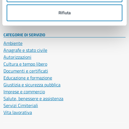
Personale amministrativo
Documenti e dati
Rifiuta
Intranet, posta aziendale e protocollo
CATEGORIE DI SERVIZIO
Ambiente
Anagrafe e stato civile
Autorizzazioni
Cultura e tempo libero
Documenti e certificati
Educazione e formazione
Giustizia e sicurezza pubblica
Imprese e commercio
Salute, benessere e assistenza
Servizi Cimiteriali
Vita lavorativa