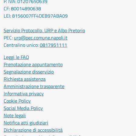
P. IVA: 01207650639
CF: 80014890638
LEI: 8156007FF4DEB97ABA09
Servizio Protocollo, URP e Albo Pretorio
PEC:
urp@pec.comune.napoli.it
Centralino unico:
0817951111
Leggi le FAQ
Prenotazione appuntamento
Segnalazione disservizio
Richiesta assistenza
Amministrazione trasparente
Informativa privacy
Cookie Policy
Social Media Policy
Note legali
Notifica atti giudiziari
Dichiarazione di accessibilità