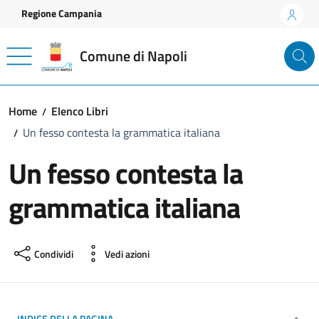
Vai ai contenuti
Vai al footer
Regione Campania
Comune di Napoli
Home
Elenco Libri
Un fesso contesta la grammatica italiana
Un fesso contesta la
grammatica italiana
Condividi
Vedi azioni
INDICE DELLA PAGINA