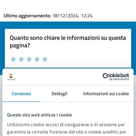
Ultimo aggiornamento:
18/12/2024, 12:24
Quanto sono chiare le informazioni su questa
pagina?
Valuta la chiarezza delle informazioni (da 1 a 5 stelle)
Seleziona il numero di stelle per valutare la chiarezza delle i
Valuta 1 stelle su 5
Valuta 2 stelle su 5
Valuta 3 stelle su 5
Valuta 4 stelle su 5
Valuta 5 stelle su 5
Consenso
Dettagli
Informazioni sui cookie
Contatta il comune
Leggi le domande frequenti
Questo sito web utilizza i cookie
Utilizziamo cookie tecnici di navigazione e di sessione per
Richiedi assistenza
garantire la corretta fruizione del sito e cookie analitici per