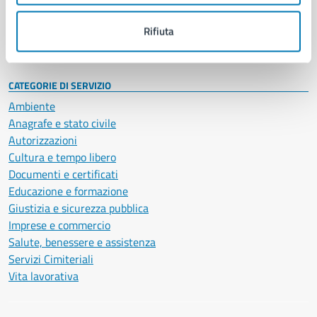
Personale amministrativo
Documenti e dati
Rifiuta
Intranet, posta aziendale e protocollo
CATEGORIE DI SERVIZIO
Ambiente
Anagrafe e stato civile
Autorizzazioni
Cultura e tempo libero
Documenti e certificati
Educazione e formazione
Giustizia e sicurezza pubblica
Imprese e commercio
Salute, benessere e assistenza
Servizi Cimiteriali
Vita lavorativa