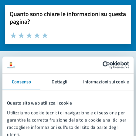
Quanto sono chiare le informazioni su questa
pagina?
Valuta la chiarezza delle informazioni (da 1 a 5 stelle)
Seleziona il numero di stelle per valutare la chiarezza delle i
Valuta 1 stelle su 5
Valuta 2 stelle su 5
Valuta 3 stelle su 5
Valuta 4 stelle su 5
Valuta 5 stelle su 5
Contatta il comune
Consenso
Dettagli
Informazioni sui cookie
Leggi le domande frequenti
Richiedi assistenza
Questo sito web utilizza i cookie
Utilizziamo cookie tecnici di navigazione e di sessione per
Prenota appuntamento
garantire la corretta fruizione del sito e cookie analitici per
raccogliere informazioni sull'uso del sito da parte degli
Problemi in città
utenti.