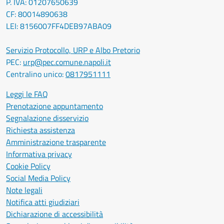
P. IVA: 01207650639
CF: 80014890638
LEI: 8156007FF4DEB97ABA09
Servizio Protocollo, URP e Albo Pretorio
PEC:
urp@pec.comune.napoli.it
Centralino unico:
0817951111
Leggi le FAQ
Prenotazione appuntamento
Segnalazione disservizio
Richiesta assistenza
Amministrazione trasparente
Informativa privacy
Cookie Policy
Social Media Policy
Note legali
Notifica atti giudiziari
Dichiarazione di accessibilità