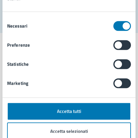
Segnala disservizio
Selezione
Necessari
del
consenso
Preferenze
Statistiche
Comune di Napoli
Marketing
AMMINISTRAZIONE
Aree amministrative
Organi di governo
Municipalità
Accetta tutti
Uffici
Enti e fondazioni
Accetta selezionati
Politici