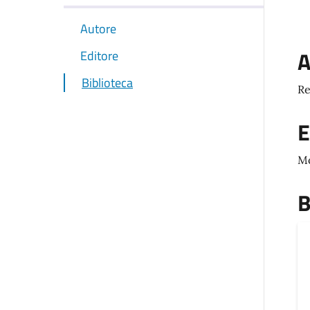
Autore
A
Editore
Biblioteca
Re
E
M
B