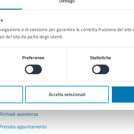
Dettagli
to sono chiare le informazioni su questa
na?
ie
 chiarezza delle informazioni (da 1 a 5 stelle)
ona il numero di stelle per valutare la chiarezza delle inform
avigazione e di sessione per garantire la corretta fruizione del sito e
1 stelle su 5
uta 2 stelle su 5
Valuta 3 stelle su 5
Valuta 4 stelle su 5
Valuta 5 stelle su 5
so del sito da parte degli utenti.
Preferenze
Statistiche
tatta il comune
Accetta selezionati
Leggi le domande frequenti
Richiedi assistenza
Prenota appuntamento