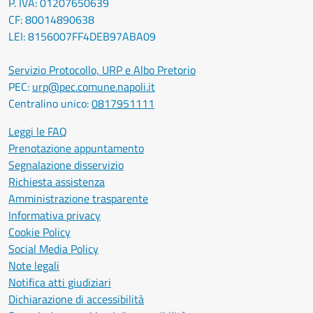
P. IVA: 01207650639
CF: 80014890638
LEI: 8156007FF4DEB97ABA09
Servizio Protocollo, URP e Albo Pretorio
PEC:
urp@pec.comune.napoli.it
Centralino unico:
0817951111
Leggi le FAQ
Prenotazione appuntamento
Segnalazione disservizio
Richiesta assistenza
Amministrazione trasparente
Informativa privacy
Cookie Policy
Social Media Policy
Note legali
Notifica atti giudiziari
Dichiarazione di accessibilità