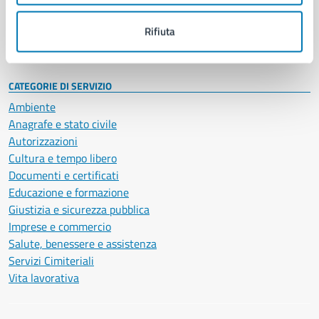
Personale amministrativo
Documenti e dati
Rifiuta
Intranet, posta aziendale e protocollo
CATEGORIE DI SERVIZIO
Ambiente
Anagrafe e stato civile
Autorizzazioni
Cultura e tempo libero
Documenti e certificati
Educazione e formazione
Giustizia e sicurezza pubblica
Imprese e commercio
Salute, benessere e assistenza
Servizi Cimiteriali
Vita lavorativa