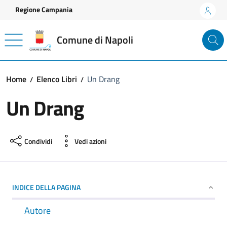
Vai ai contenuti
Vai al footer
Regione Campania
Comune di Napoli
Home
Elenco Libri
Un Drang
Un Drang
Condividi
Vedi azioni
INDICE DELLA PAGINA
Autore