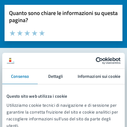
Quanto sono chiare le informazioni su questa
pagina?
Valuta la chiarezza delle informazioni (da 1 a 5 stelle)
Seleziona il numero di stelle per valutare la chiarezza delle i
Valuta 1 stelle su 5
Valuta 2 stelle su 5
Valuta 3 stelle su 5
Valuta 4 stelle su 5
Valuta 5 stelle su 5
Contatta il comune
Consenso
Dettagli
Informazioni sui cookie
Leggi le domande frequenti
Richiedi assistenza
Questo sito web utilizza i cookie
Utilizziamo cookie tecnici di navigazione e di sessione per
Prenota appuntamento
garantire la corretta fruizione del sito e cookie analitici per
raccogliere informazioni sull'uso del sito da parte degli
Problemi in città
utenti.