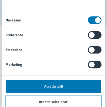
Segnala disservizio
Selezione
Necessari
del
consenso
Preferenze
Statistiche
Comune di Napoli
Marketing
AMMINISTRAZIONE
Aree amministrative
Organi di governo
Municipalità
Accetta tutti
Uffici
Enti e fondazioni
Accetta selezionati
Politici