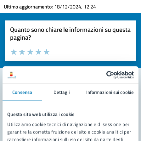
Ultimo aggiornamento:
18/12/2024, 12:24
Quanto sono chiare le informazioni su questa
pagina?
Valuta la chiarezza delle informazioni (da 1 a 5 stelle)
Seleziona il numero di stelle per valutare la chiarezza delle i
Valuta 1 stelle su 5
Valuta 2 stelle su 5
Valuta 3 stelle su 5
Valuta 4 stelle su 5
Valuta 5 stelle su 5
Consenso
Dettagli
Informazioni sui cookie
Contatta il comune
Leggi le domande frequenti
Questo sito web utilizza i cookie
Richiedi assistenza
Utilizziamo cookie tecnici di navigazione e di sessione per
garantire la corretta fruizione del sito e cookie analitici per
Prenota appuntamento
raccogliere informazioni sull'uso del sito da parte degli