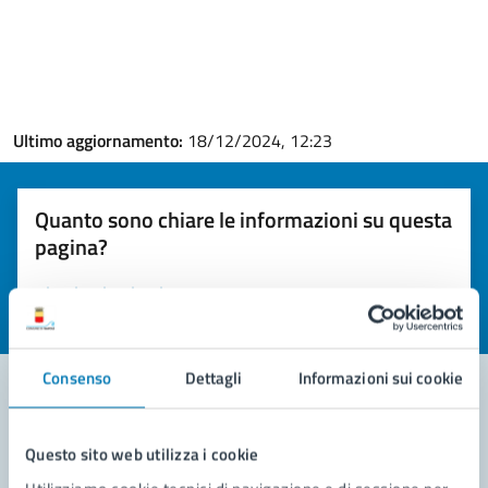
Ultimo aggiornamento:
18/12/2024, 12:23
Quanto sono chiare le informazioni su questa
pagina?
Valuta la chiarezza delle informazioni (da 1 a 5 stelle)
Seleziona il numero di stelle per valutare la chiarezza delle i
Valuta 1 stelle su 5
Valuta 2 stelle su 5
Valuta 3 stelle su 5
Valuta 4 stelle su 5
Valuta 5 stelle su 5
Consenso
Dettagli
Informazioni sui cookie
Contatta il comune
Questo sito web utilizza i cookie