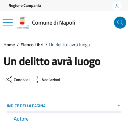
Vai ai contenuti
Vai al footer
Regione Campania
Comune di Napoli
Home
Elenco Libri
Un delitto avrà luogo
Un delitto avrà luogo
Condividi
Vedi azioni
INDICE DELLA PAGINA
Autore